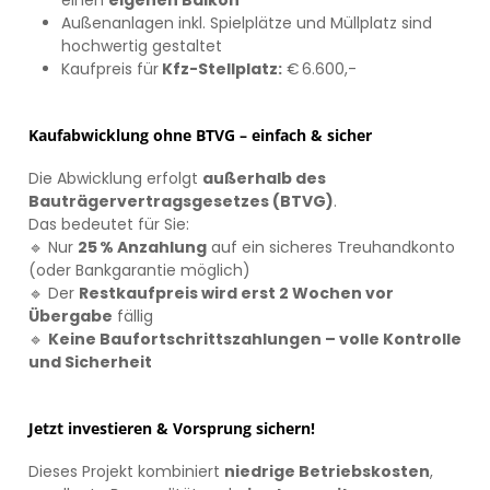
einen
eigenen Balkon
Außenanlagen inkl. Spielplätze und Müllplatz sind
hochwertig gestaltet
Kaufpreis für
Kfz-Stellplatz:
€ 6.600,-
Kaufabwicklung ohne BTVG – einfach & sicher
Die Abwicklung erfolgt
außerhalb des
Bauträgervertragsgesetzes (BTVG)
.
Das bedeutet für Sie:
🔹 Nur
25 % Anzahlung
auf ein sicheres Treuhandkonto
(oder Bankgarantie möglich)
🔹 Der
Restkaufpreis wird erst 2 Wochen vor
Übergabe
fällig
🔹
Keine Baufortschrittszahlungen – volle Kontrolle
und Sicherheit
Jetzt investieren & Vorsprung sichern!
Dieses Projekt kombiniert
niedrige Betriebskosten
,