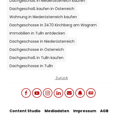
Dachgeschoß in Niederösterreich kaufen
Dachgeschoß kaufen in Österreich
Wohnung in Niederösterreich kaufen
Dachgeschosse in 3470 Kirchberg am Wagram
Immobilien in Tulln entdecken
Dachgeschosse in Niederösterreich
Dachgeschosse in Österreich
Dachgeschoß in Tulln kaufen
Dachgeschosse in Tulln
Zurück
Social links menu
Footer Bottom Menu
Content Studio
Mediadaten
Impressum
AGB