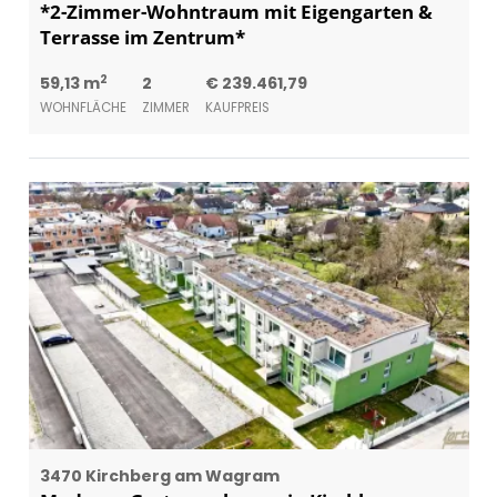
*2-Zimmer-Wohntraum mit Eigengarten &
Terrasse im Zentrum*
2
59,13 m
2
€ 239.461,79
WOHNFLÄCHE
ZIMMER
KAUFPREIS
3470 Kirchberg am Wagram