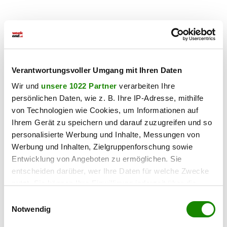
Verantwortungsvoller Umgang mit Ihren Daten
Wir und
unsere 1022 Partner
verarbeiten Ihre
persönlichen Daten, wie z. B. Ihre IP-Adresse, mithilfe
von Technologien wie Cookies, um Informationen auf
Ihrem Gerät zu speichern und darauf zuzugreifen und so
personalisierte Werbung und Inhalte, Messungen von
Werbung und Inhalten, Zielgruppenforschung sowie
Entwicklung von Angeboten zu ermöglichen. Sie
entscheiden darüber, wer Ihre Daten für welche Zwecke
nutzt. Sie können Ihre Einwilligung jederzeit über die
Cookie-Erklärung oder durch Klicken auf das Privacy
Einwilligungsauswahl
Trigger Symbol ändern oder widerrufen
Notwendig