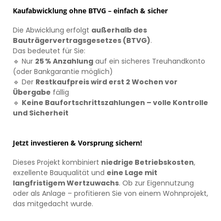
Kaufabwicklung ohne BTVG – einfach & sicher
Die Abwicklung erfolgt
außerhalb des
Bauträgervertragsgesetzes (BTVG)
.
Das bedeutet für Sie:
🔹 Nur
25 % Anzahlung
auf ein sicheres Treuhandkonto
(oder Bankgarantie möglich)
🔹 Der
Restkaufpreis wird erst 2 Wochen vor
Übergabe
fällig
🔹
Keine Baufortschrittszahlungen – volle Kontrolle
und Sicherheit
Jetzt investieren & Vorsprung sichern!
Dieses Projekt kombiniert
niedrige Betriebskosten
,
exzellente Bauqualität und
eine Lage mit
langfristigem Wertzuwachs
. Ob zur Eigennutzung
oder als Anlage – profitieren Sie von einem Wohnprojekt,
das mitgedacht wurde.