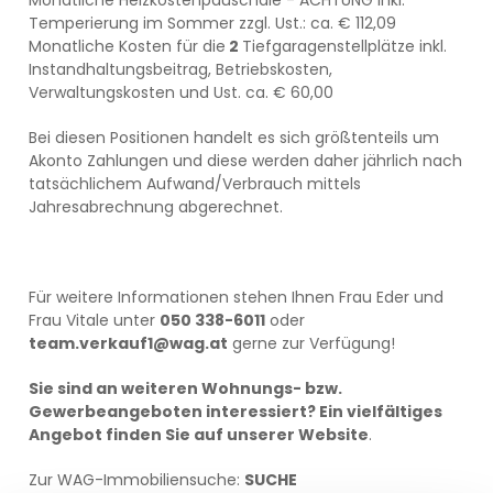
Monatliche Heizkostenpauschale - ACHTUNG inkl.
Temperierung im Sommer zzgl. Ust.: ca. € 112,09
Monatliche Kosten für die
2
Tiefgaragenstellplätze inkl.
Instandhaltungsbeitrag, Betriebskosten,
Verwaltungskosten und Ust. ca. € 60,00
Bei diesen Positionen handelt es sich größtenteils um
Akonto Zahlungen und diese werden daher jährlich nach
tatsächlichem Aufwand/Verbrauch mittels
Jahresabrechnung abgerechnet.
Für weitere Informationen stehen Ihnen Frau Eder und
Frau Vitale unter
050 338-6011
oder
team.verkauf1@wag.at
gerne zur Verfügung!
Sie sind an weiteren Wohnungs- bzw.
Gewerbeangeboten interessiert? Ein vielfältiges
Angebot finden Sie auf unserer
Website
.
Zur WAG-Immobiliensuche:
SUCHE