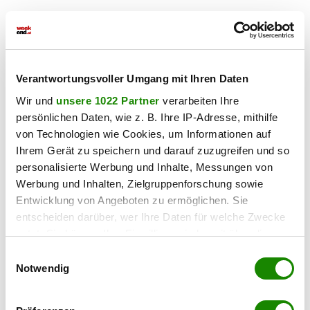
Zur WAG-
Wohnungsanmeldung:
Wohnungsanmeldung
Gerne beraten wir Sie persönlich über unser vielfältiges
Angebot, rufen Sie uns einfach an! Und das natürlich
Verantwortungsvoller Umgang mit Ihren Daten
ohne Vermittlungsgebühren und provisionsfrei!
Wir und
unsere 1022 Partner
verarbeiten Ihre
persönlichen Daten, wie z. B. Ihre IP-Adresse, mithilfe
Angaben sind ohne Gewähr auf Richtigkeit und
von Technologien wie Cookies, um Informationen auf
Vollständigkeit. Druckfehler vorbehalten.
Ihrem Gerät zu speichern und darauf zuzugreifen und so
Pläne
personalisierte Werbung und Inhalte, Messungen von
Werbung und Inhalten, Zielgruppenforschung sowie
Entwicklung von Angeboten zu ermöglichen. Sie
entscheiden darüber, wer Ihre Daten für welche Zwecke
nutzt. Sie können Ihre Einwilligung jederzeit über die
Cookie-Erklärung oder durch Klicken auf das Privacy
Einwilligungsauswahl
Trigger Symbol ändern oder widerrufen
Notwendig
Wenn Sie es erlauben, würden wir auch gerne: