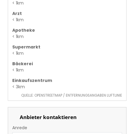
< 1km
Arzt
< 1km
Apotheke
< 1km
Supermarkt
< 1km
Bäckerei
< 1km
Einkaufszentrum
< 3km
QUELLE: OPENSTREETMAP / ENTFERNUNGSANGABEN LUFTLINIE
Anbieter kontaktieren
Anrede