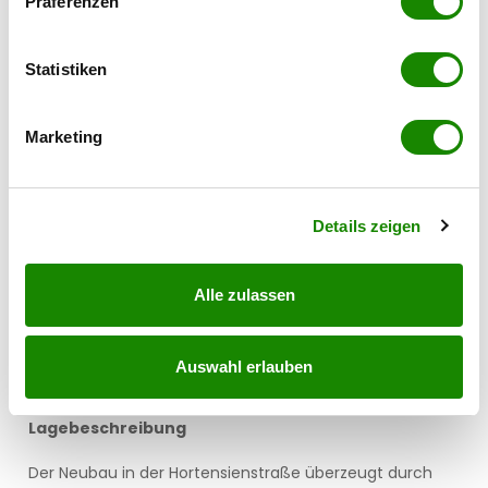
Präferenzen
Informationen über Ihre geografische Lage
erfassen, welche bis auf einige Meter genau sein
können
Statistiken
Ihr Gerät durch aktives Scannen nach
bestimmten Merkmalen (Fingerprinting) identifizieren
Marketing
Erfahren Sie mehr darüber, wie Ihre persönlichen Daten
verarbeitet werden, und legen Sie Ihre Präferenzen im
Abschnitt Einzelheiten
fest.
Details zeigen
Alle zulassen
Auswahl erlauben
Lagebeschreibung
Der Neubau in der Hortensienstraße überzeugt durch