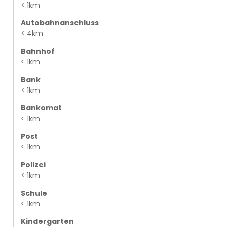
< 1km
Autobahnanschluss
< 4km
Bahnhof
< 1km
Bank
< 1km
Bankomat
< 1km
Post
< 1km
Polizei
< 1km
Schule
< 1km
Kindergarten