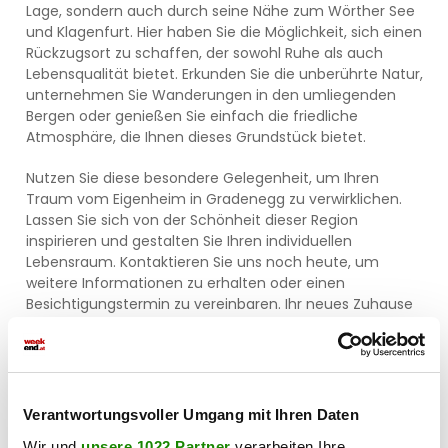
Lage, sondern auch durch seine Nähe zum Wörther See
und Klagenfurt. Hier haben Sie die Möglichkeit, sich einen
Rückzugsort zu schaffen, der sowohl Ruhe als auch
Lebensqualität bietet. Erkunden Sie die unberührte Natur,
unternehmen Sie Wanderungen in den umliegenden
Bergen oder genießen Sie einfach die friedliche
Atmosphäre, die Ihnen dieses Grundstück bietet.
Nutzen Sie diese besondere Gelegenheit, um Ihren
Traum vom Eigenheim in Gradenegg zu verwirklichen.
Lassen Sie sich von der Schönheit dieser Region
inspirieren und gestalten Sie Ihren individuellen
Lebensraum. Kontaktieren Sie uns noch heute, um
weitere Informationen zu erhalten oder einen
Besichtigungstermin zu vereinbaren. Ihr neues Zuhause
wartet auf Sie!
Anfahrt:
Sie geben am Besten die Adresse vom
Nachbarhaus ins Navi ein - Gradenegg 49, 9062
Moosburg
Verantwortungsvoller Umgang mit Ihren Daten
Wir und
unsere 1022 Partner
verarbeiten Ihre