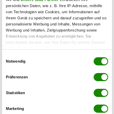
persönlichen Daten, wie z. B. Ihre IP-Adresse, mithilfe
Pläne
von Technologien wie Cookies, um Informationen auf
Ihrem Gerät zu speichern und darauf zuzugreifen und so
personalisierte Werbung und Inhalte, Messungen von
Werbung und Inhalten, Zielgruppenforschung sowie
Entwicklung von Angeboten zu ermöglichen. Sie
entscheiden darüber, wer Ihre Daten für welche Zwecke
nutzt. Sie können Ihre Einwilligung jederzeit über die
Cookie-Erklärung oder durch Klicken auf das Privacy
Einwilligungsauswahl
Trigger Symbol ändern oder widerrufen
Notwendig
Wenn Sie es erlauben, würden wir auch gerne:
Präferenzen
Informationen über Ihre geografische Lage
erfassen, welche bis auf einige Meter genau sein
können
Statistiken
Ihr Gerät durch aktives Scannen nach
bestimmten Merkmalen (Fingerprinting) identifizieren
Marketing
Erfahren Sie mehr darüber, wie Ihre persönlichen Daten