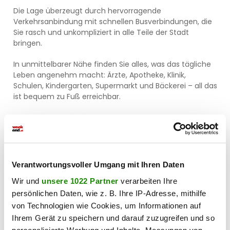
Die Lage überzeugt durch hervorragende
Verkehrsanbindung mit schnellen Busverbindungen, die
Sie rasch und unkompliziert in alle Teile der Stadt
bringen.
In unmittelbarer Nähe finden Sie alles, was das tägliche
Leben angenehm macht: Ärzte, Apotheke, Klinik,
Schulen, Kindergarten, Supermarkt und Bäckerei – all das
ist bequem zu Fuß erreichbar.
So genießen Sie nicht nur urbanes Leben, sondern
auch kurze Wege und hohe Lebensqualität.
Dieses Penthouse in Salzburg bietet Ihnen einen
exklusiven Rückzugsort mit modernem Komfort,
Verantwortungsvoller Umgang mit Ihren Daten
traumhafter Aussicht und idealer Infrastruktur.
Wir und
unsere 1022 Partner
verarbeiten Ihre
Überzeugen Sie sich selbst von dieser einmaligen
persönlichen Daten, wie z. B. Ihre IP-Adresse, mithilfe
Immobilie – Ihr neues Zuhause wartet auf Sie!
von Technologien wie Cookies, um Informationen auf
Ihrem Gerät zu speichern und darauf zuzugreifen und so
Noch nichts gefunden? Wir informieren Sie über