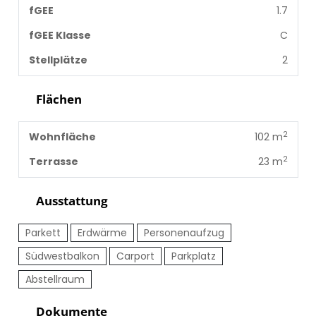
fGEE
1.7
fGEE Klasse
C
Stellplätze
2
Flächen
2
Wohnfläche
102 m
2
Terrasse
23 m
Ausstattung
Parkett
Erdwärme
Personenaufzug
Südwestbalkon
Carport
Parkplatz
Abstellraum
Dokumente