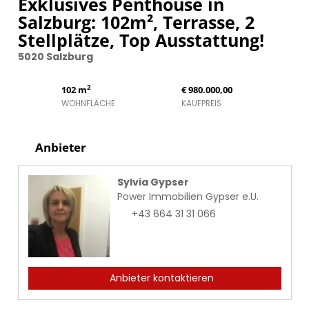
Exklusives Penthouse in
Salzburg: 102m², Terrasse, 2
Stellplätze, Top Ausstattung!
5020 Salzburg
2
102 m
€ 980.000,00
WOHNFLÄCHE
KAUFPREIS
Anbieter
Sylvia Gypser
Power Immobilien Gypser e.U.
+43 664 31 31 066
Anbieter kontaktieren