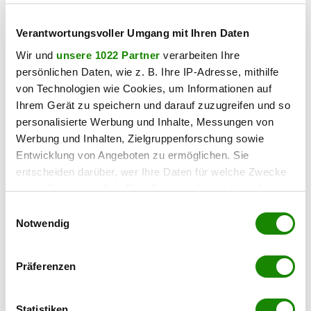
Frequenz und Sichtbarkeit
Verantwortungsvoller Umgang mit Ihren Daten
Tiefgarage: Komfortable Parkmöglichkeiten für Mieter
und Kunden
Wir und
unsere 1022 Partner
verarbeiten Ihre
persönlichen Daten, wie z. B. Ihre IP-Adresse, mithilfe
Barrierefrei: Personenlift in alle Etagen
von Technologien wie Cookies, um Informationen auf
Ihrem Gerät zu speichern und darauf zuzugreifen und so
Klimatisierung: Jede Einheit individuell klimatisiert
personalisierte Werbung und Inhalte, Messungen von
Heizung: Umweltfreundliche Wärmepumpe
Werbung und Inhalten, Zielgruppenforschung sowie
Entwicklung von Angeboten zu ermöglichen. Sie
Modernste Infrastruktur: Glasfaser-Internet und
entscheiden darüber, wer Ihre Daten für welche Zwecke
hochwertige Elektroinstallationen
nutzt. Sie können Ihre Einwilligung jederzeit über die
Cookie-Erklärung oder durch Klicken auf das Privacy
Einwilligungsauswahl
Nutzungsvielfalt: Ideal für Büro, Praxis, Studio,
Trigger Symbol ändern oder widerrufen
Notwendig
Einzelhandel oder Gastronomie
Sonderausstattungen
Wenn Sie es erlauben, würden wir auch gerne:
Präferenzen
Informationen über Ihre geografische Lage
Ein Friseursalon ist bereits vollständig und hochwertig
erfassen, welche bis auf einige Meter genau sein
ausgestattet – ideal für sofortige Übernahme.
können
Statistiken