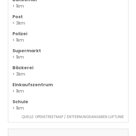
< 1km
Post
< 3km
Polizei
< 1km
Supermarkt
< 1km
Bäckerei
< 3km
Einkaufszentrum
< 1km
Schule
< 1km
QUELLE: OPENSTREETMAP / ENTFERNUNGSANGABEN LUFTLINIE