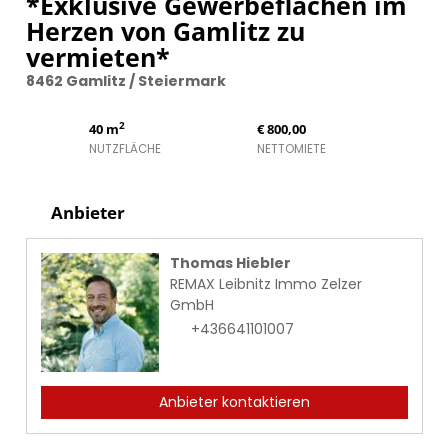
*Exklusive Gewerbeflächen im
Herzen von Gamlitz zu
vermieten*
8462 Gamlitz / Steiermark
2
40 m
€ 800,00
NUTZFLÄCHE
NETTOMIETE
Anbieter
Thomas Hiebler
REMAX Leibnitz Immo Zelzer
GmbH
+436641101007
Anbieter kontaktieren