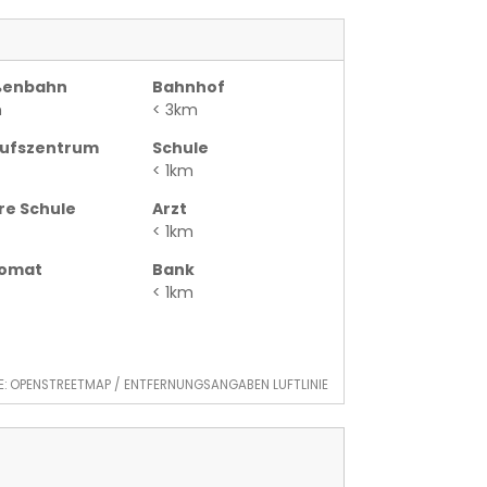
ßenbahn
Bahnhof
m
< 3km
aufszentrum
Schule
< 1km
re Schule
Arzt
< 1km
omat
Bank
< 1km
E: OPENSTREETMAP / ENTFERNUNGSANGABEN LUFTLINIE