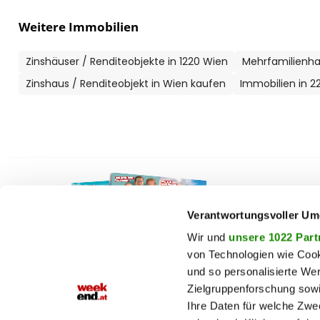
Weitere Immobilien
Zinshäuser / Renditeobjekte in 1220 Wien
Mehrfamilienha
Zinshaus / Renditeobjekt in Wien kaufen
Immobilien in 2
F
auto
beau
Verantwortungsvoller Um
chron
Wir und
unsere 1022 Part
von Technologien wie Cook
fashi
und so personalisierte We
fitne
Zielgruppenforschung sowi
Jetzt E-Paper lesen!
genu
Ihre Daten für welche Zwec