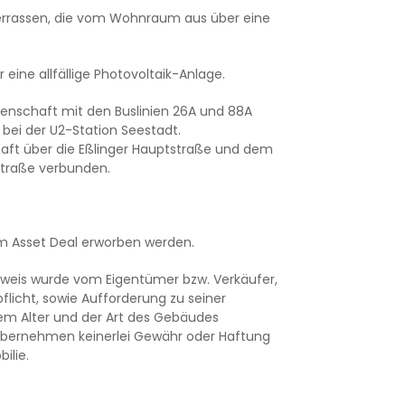
rrassen, die vom Wohnraum aus über eine
r eine allfällige Photovoltaik-Anlage.
genschaft mit den Buslinien 26A und 88A
 bei der U2-Station Seestadt.
haft über die Eßlinger Hauptstraße und dem
Straße verbunden.
 im Asset Deal erworben werden.
sweis wurde vom Eigentümer bzw. Verkäufer,
flicht, sowie Aufforderung zu seiner
dem Alter und der Art des Gebäudes
 übernehmen keinerlei Gewähr oder Haftung
ilie.