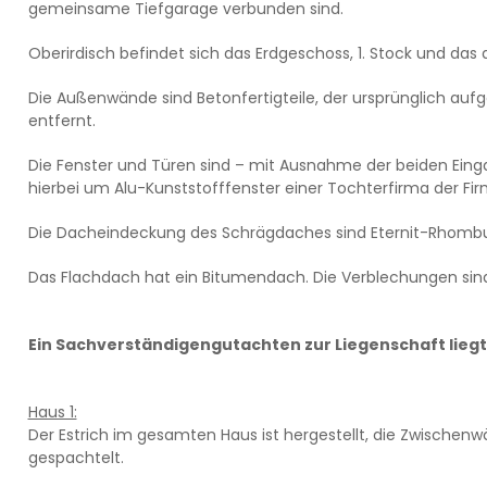
gemeinsame Tiefgarage verbunden sind.
Oberirdisch befindet sich das Erdgeschoss, 1. Stock und d
Die Außenwände sind Betonfertigteile, der ursprünglich au
entfernt.
Die Fenster und Türen sind – mit Ausnahme der beiden Eingan
hierbei um Alu-Kunststofffenster einer Tochterfirma der Fi
Die Dacheindeckung des Schrägdaches sind Eternit-Rhombu
Das Flachdach hat ein Bitumendach. Die Verblechungen sind 
Ein Sachverständigengutachten zur Liegenschaft liegt
Haus 1:
Der Estrich im gesamten Haus ist hergestellt, die Zwischen
gespachtelt.