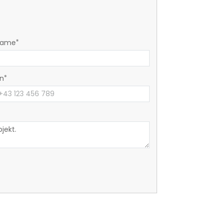
name
on