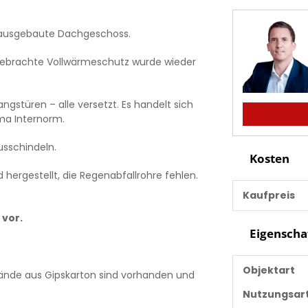
as ausgebaute Dachgeschoss.
fgebrachte Vollwärmeschutz wurde wieder
gstüren – alle versetzt. Es handelt sich
rma Internorm.
sschindeln.
Kosten
hergestellt, die Regenabfallrohre fehlen.
Kaufpreis
 vor.
Eigenscha
Objektart
wände aus Gipskarton sind vorhanden und
Nutzungsar