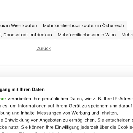
us in Wien kaufen
Mehrfamilienhaus kaufen in Österreich
2., Donaustadt entdecken
Mehrfamilienhäuser in Wien
Mehrf
Zurück
ooter Top Menu
 & motor
liebe
Soc
ty
politik
gang mit Ihren Daten
ik
reise
ner
verarbeiten Ihre persönlichen Daten, wie z. B. Ihre IP-Adress
ies, um Informationen auf Ihrem Gerät zu speichern und darauf
on
society
rbung und Inhalte, Messungen von Werbung und Inhalten,
ss
sport
e Entwicklung von Angeboten zu ermöglichen. Sie entscheiden 
ss
unterhaltung
ke nutzt. Sie können Ihre Einwilligung jederzeit über die Cookie