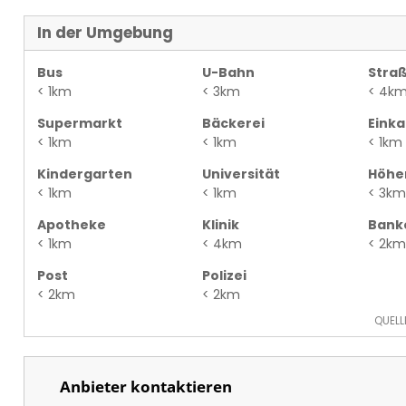
In der Umgebung
Bus
U-Bahn
Stra
< 1km
< 3km
< 4k
Supermarkt
Bäckerei
Eink
< 1km
< 1km
< 1km
Kindergarten
Universität
Höhe
< 1km
< 1km
< 3km
Apotheke
Klinik
Bank
< 1km
< 4km
< 2km
Post
Polizei
< 2km
< 2km
QUELL
Anbieter kontaktieren