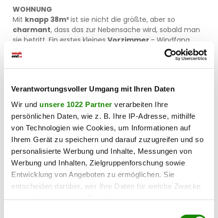
WOHNUNG
Mit
knapp 38m²
ist sie nicht die größte, aber so
charmant
, dass das zur Nebensache wird, sobald man
sie betritt. Ein erstes kleines
Vorzimmer
- Windfang
genannt - bietet sich als Garderobe an. Der folgende
Vorraum
lässt sich gut als
Stauraum
nutzen. Von hier
kommt man auch gleich ins
komfortable
Badezimmer
in
elegant hellen Farbtönen
mit
Verantwortungsvoller Umgang mit Ihren Daten
Dusche, WC
und
Waschmaschinenanschluss
.
Gerade aus geht es weiter in die
großzügige, helle
Wir und
unsere 1022 Partner
verarbeiten Ihre
Wohnküche
, die Anschlüsse sind bereits vorbereitet.
persönlichen Daten, wie z. B. Ihre IP-Adresse, mithilfe
Besonders hübsch ist der runde Bogen im Durchgang,
von Technologien wie Cookies, um Informationen auf
welcher als Element noch einmal bei der
kuscheligen
Ihrem Gerät zu speichern und darauf zuzugreifen und so
Schlafnische
aufgegriffen wird. Die
großen
personalisierte Werbung und Inhalte, Messungen von
Kunststofffenster
gehen in einen
Innenhof
, der
teilweise begrünt ist und sehr ruhig ist. In der Nische
Werbung und Inhalten, Zielgruppenforschung sowie
könnte man ein Hochbett unterbringen, der Raum ist
Entwicklung von Angeboten zu ermöglichen. Sie
hoch genug und es sind bereits
Spots in der Decke
entscheiden darüber, wer Ihre Daten für welche Zwecke
eingelassen. Bei der
Sanierung
wurde
höchstes
nutzt. Sie können Ihre Einwilligung jederzeit über die
Augenmerk
auf die
Erhaltung des originalen
Cookie-Erklärung oder durch Klicken auf das Privacy
Einwilligungsauswahl
Altbaucharakters
gelegt, ein
neuer Fischgrät-