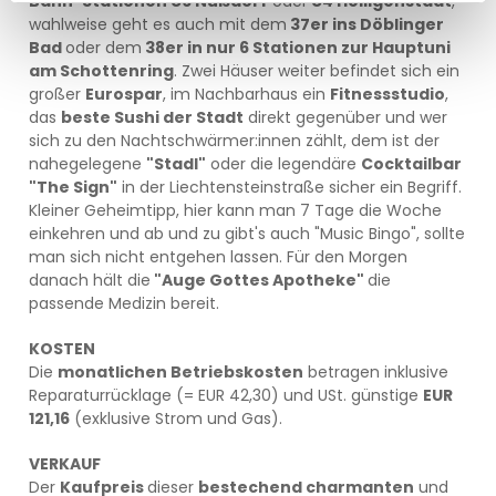
Bahn-Stationen U6 Nußdorf
oder
U4 Heiligenstadt
,
wahlweise geht es auch mit dem
37er ins Döblinger
Bad
oder dem
38er in nur 6 Stationen zur Hauptuni
am Schottenring
. Zwei Häuser weiter befindet sich ein
großer
Eurospar
, im Nachbarhaus ein
Fitnessstudio
,
das
beste Sushi der Stadt
direkt gegenüber und wer
sich zu den Nachtschwärmer:innen zählt, dem ist der
nahegelegene
"Stadl"
oder die legendäre
Cocktailbar
"The Sign"
in der Liechtensteinstraße sicher ein Begriff.
Kleiner Geheimtipp, hier kann man 7 Tage die Woche
einkehren und ab und zu gibt's auch "Music Bingo", sollte
man sich nicht entgehen lassen. Für den Morgen
danach hält die
"Auge Gottes Apotheke"
die
passende Medizin bereit.
KOSTEN
Die
monatlichen Betriebskosten
betragen inklusive
Reparaturrücklage (= EUR 42,30) und USt. günstige
EUR
121,16
(exklusive Strom und Gas).
VERKAUF
Der
Kaufpreis
dieser
bestechend charmanten
und