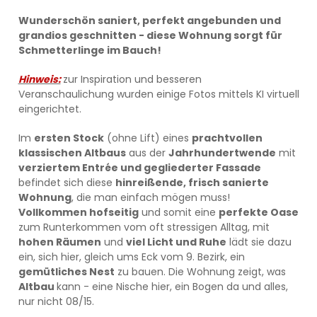
Wunderschön saniert, perfekt angebunden und
grandios geschnitten - diese Wohnung sorgt für
Schmetterlinge im Bauch!
Hinweis:
zur Inspiration und besseren
Veranschaulichung wurden einige Fotos mittels KI virtuell
eingerichtet.
Im
ersten Stock
(ohne Lift) eines
prachtvollen
klassischen Altbaus
aus der
Jahrhundertwende
mit
verziertem Entrée und gegliederter Fassade
befindet sich diese
hinreißende, frisch sanierte
Wohnung
, die man einfach mögen muss!
Vollkommen hofseitig
und somit eine
perfekte Oase
zum Runterkommen vom oft stressigen Alltag, mit
hohen Räumen
und
viel Licht und Ruhe
lädt sie dazu
ein, sich hier, gleich ums Eck vom 9. Bezirk, ein
gemütliches Nest
zu bauen. Die Wohnung zeigt, was
Altbau
kann - eine Nische hier, ein Bogen da und alles,
nur nicht 08/15.