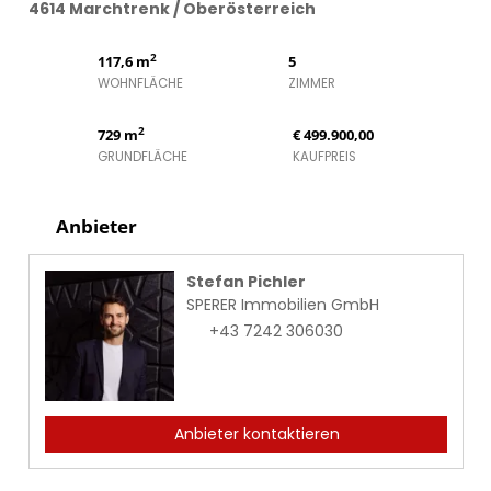
4614 Marchtrenk / Oberösterreich
2
117,6 m
5
WOHNFLÄCHE
ZIMMER
2
729 m
€ 499.900,00
GRUNDFLÄCHE
KAUFPREIS
Anbieter
Stefan Pichler
SPERER Immobilien GmbH
+43 7242 306030
Anbieter kontaktieren