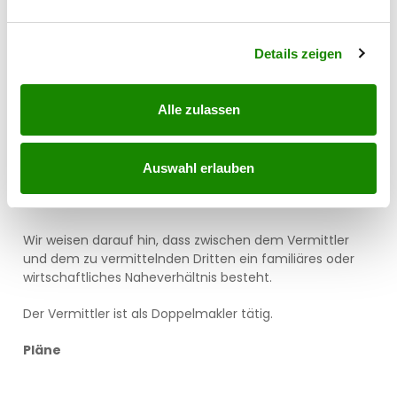
gerne übermittelt.
verarbeitet werden, und legen Sie Ihre Präferenzen im
Abschnitt Einzelheiten
fest.
Für Fragen zu dem Objekt oder für einen
Details zeigen
unverbindlichen Besichtigungstermin stehen wir gerne
zu Verfügung.
Alle zulassen
Ihr SPERER Immobilien Team
Stefan Pichler | 0676 4630535 | s.pichler@sperer-
group.com
Auswahl erlauben
Wir weisen darauf hin, dass zwischen dem Vermittler
und dem zu vermittelnden Dritten ein familiäres oder
wirtschaftliches Naheverhältnis besteht.
Der Vermittler ist als Doppelmakler tätig.
Pläne