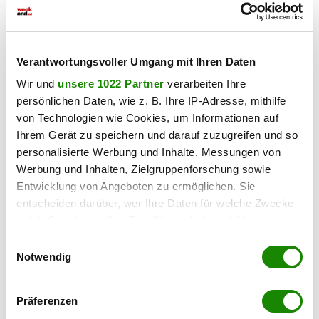
Verantwortungsvoller Umgang mit Ihren Daten
Wir und
unsere 1022 Partner
verarbeiten Ihre
persönlichen Daten, wie z. B. Ihre IP-Adresse, mithilfe
von Technologien wie Cookies, um Informationen auf
Ihrem Gerät zu speichern und darauf zuzugreifen und so
personalisierte Werbung und Inhalte, Messungen von
Werbung und Inhalten, Zielgruppenforschung sowie
Entwicklung von Angeboten zu ermöglichen. Sie
entscheiden darüber, wer Ihre Daten für welche Zwecke
nutzt. Sie können Ihre Einwilligung jederzeit über die
Cookie-Erklärung oder durch Klicken auf das Privacy
Einwilligungsauswahl
Trigger Symbol ändern oder widerrufen
Notwendig
Wenn Sie es erlauben, würden wir auch gerne:
Präferenzen
Informationen über Ihre geografische Lage