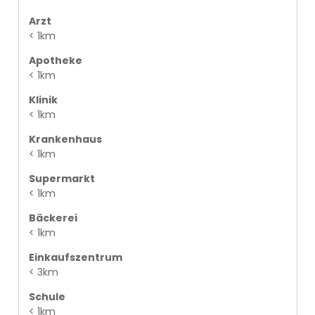
Arzt
< 1km
Apotheke
< 1km
Klinik
< 1km
Krankenhaus
< 1km
Supermarkt
< 1km
Bäckerei
< 1km
Einkaufszentrum
< 3km
Schule
< 1km