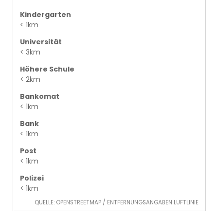
Kindergarten
< 1km
Universität
< 3km
Höhere Schule
< 2km
Bankomat
< 1km
Bank
< 1km
Post
< 1km
Polizei
< 1km
QUELLE: OPENSTREETMAP / ENTFERNUNGSANGABEN LUFTLINIE