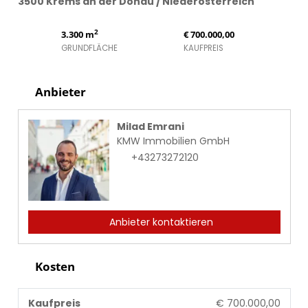
3500 Krems an der Donau / Niederösterreich
2
3.300 m
€ 700.000,00
GRUNDFLÄCHE
KAUFPREIS
Anbieter
Milad Emrani
KMW Immobilien GmbH
+43273272120
Anbieter kontaktieren
Kosten
Kaufpreis
€ 700.000,00