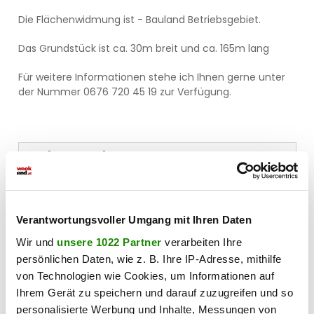
Die Flächenwidmung ist - Bauland Betriebsgebiet.
Das Grundstück ist ca. 30m breit und ca. 165m lang
Für weitere Informationen stehe ich Ihnen gerne unter
der Nummer 0676 720 45 19 zur Verfügung.
In der Umgebung
Bus
< 1km
Verantwortungsvoller Umgang mit Ihren Daten
Autobahnanschluss
< 1km
Wir und
unsere 1022 Partner
verarbeiten Ihre
persönlichen Daten, wie z. B. Ihre IP-Adresse, mithilfe
Bahnhof
von Technologien wie Cookies, um Informationen auf
< 2km
Ihrem Gerät zu speichern und darauf zuzugreifen und so
Flughafen
personalisierte Werbung und Inhalte, Messungen von