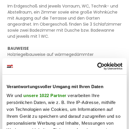
Im Erdgeschoß sind jeweils Vorraum, WC, Technik- und
Abstellraum, ein Zimmer sowie eine große Wohnküche
mit Ausgang auf die Terrasse und den Garten
angeordnet. Im Obergeschoß finden Sie 3 Schlafzimmer
sowie zwei Badezimmer mit Dusche bzw. Badewanne
und jeweils mit 1 WC.
BAUWEISE
Holzriegelbauweise auf wärmegedämmter
Stahlbetonplatte
Niedrigenergiebauweise mit ökologisch nachhaltigen
Baustoffen
Kunststoff-Alufenster, 3-fach verglast, Uw Glas 0,5
W/m2
Verantwortungsvoller Umgang mit Ihren Daten
Vaillant Luftwasser Wärmepumpe / Fußbodenheizung
Wir und
unsere 1022 Partner
verarbeiten Ihre
und -kühlung
Riesige Terrassen sowie Eigengärten in
persönlichen Daten, wie z. B. Ihre IP-Adresse, mithilfe
unterschiedlichen Größen
von Technologien wie Cookies, um Informationen auf
Ihrem Gerät zu speichern und darauf zuzugreifen und so
ECKDATEN
personalisierte Werbung und Inhalte, Messungen von
Belagsfertige Ausführung – Schlüsselfertigstellung