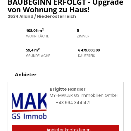
BAUBEGINN ERFOLGT - Upgrade
von Wohnung zu Haus!
2534 Alland / Niederösterreich
2
108,06 m
5
WOHNFLÄCHE
ZIMMER
2
59,4 m
€ 479.000,00
GRUNDFLÄCHE
KAUFPREIS
Anbieter
Brigitte Handler
MY-MAKLER GS Immobilien GmbH
+43 664 3441471
Anbieter kontaktieren