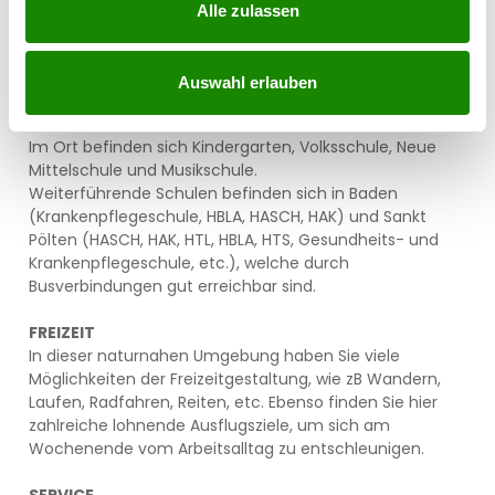
Bus 169 – Alland - Wien Hauptbahnhof
Alle zulassen
Bus 265 – Alland – Gaaden – Hinterbrühl - Mödling
Mit dem Auto gelangen Sie über die Auffahrten Alland
bzw. Mayerling auf der A21 nach St. Pölten bzw. Wien .
Auswahl erlauben
BILDUNGSEINRICHTUNGEN
Im Ort befinden sich Kindergarten, Volksschule, Neue
Mittelschule und Musikschule.
Weiterführende Schulen befinden sich in Baden
(Krankenpflegeschule, HBLA, HASCH, HAK) und Sankt
Pölten (HASCH, HAK, HTL, HBLA, HTS, Gesundheits- und
Krankenpflegeschule, etc.), welche durch
Busverbindungen gut erreichbar sind.
FREIZEIT
In dieser naturnahen Umgebung haben Sie viele
Möglichkeiten der Freizeitgestaltung, wie zB Wandern,
Laufen, Radfahren, Reiten, etc. Ebenso finden Sie hier
zahlreiche lohnende Ausflugsziele, um sich am
Wochenende vom Arbeitsalltag zu entschleunigen.
SERVICE