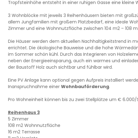
Tropfsteinhöhe entsteht in einer ruhigen Gasse eine klein
3 Wohnblöcke mit jeweils 3 Reihenhäusern bieten mit großz
allem Jungfamilien mit großem Platzbedarf, eine ideale Woh
Zimmer und eine Wohnnutzfläche zwischen 104 m2 – 108 m
Die Häuser werden dem aktuellen Nachhaltigkeitstrend in m
errichtet. Die ökologische Bauweise und die hohe Wärmed
im Sommer schön kühl. Durch das Integrieren von Holzelem
neben der Energieeinsparung, auch ein warmes und einlade
der Baustoff Holz auch sichtbar und fühlbar wird.
Eine PV Anlage kann optional gegen Aufpreis installiert werd
Inanspruchnahme einer
Wohnbauförderung
.
Pro Wohneinheit können bis zu zwei Stellplätze um € 6.000/
Reihenhaus 3
5 Zimmer
108 m2 Wohnnutzfläche
16 m2 Terrasse