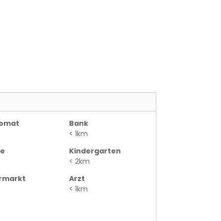
omat
Bank
< 1km
le
Kindergarten
< 2km
rmarkt
Arzt
< 1km