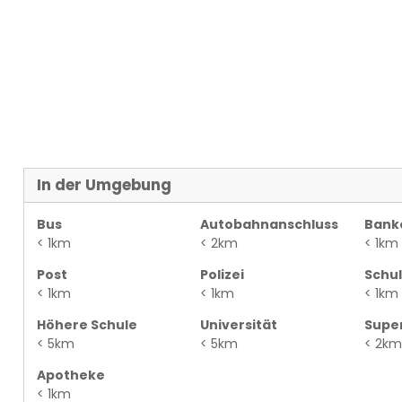
In der Umgebung
Bus
Autobahnanschluss
Bank
< 1km
< 2km
< 1km
Post
Polizei
Schu
< 1km
< 1km
< 1km
Höhere Schule
Universität
Supe
< 5km
< 5km
< 2km
Apotheke
< 1km