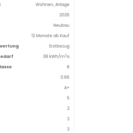
t
Wohnen, Anlage
2026
Neubau
12 Monate ab Kauf
wertung
Erstbezug
2
edarf
38 kWh/m
a
lasse
B
0.66
A+
5
2
2
3