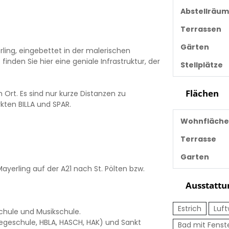
Abstellräu
Terrassen
Gärten
ing, eingebettet in der malerischen
nden Sie hier eine geniale Infrastruktur, der
Stellplätze
Flächen
Ort. Es sind nur kurze Distanzen zu
kten BILLA und SPAR.
Wohnfläche
Terrasse
Garten
ayerling auf der A21 nach St. Pölten bzw.
Ausstattu
Estrich
Luf
schule und Musikschule.
egeschule, HBLA, HASCH, HAK) und Sankt
Bad mit Fenst