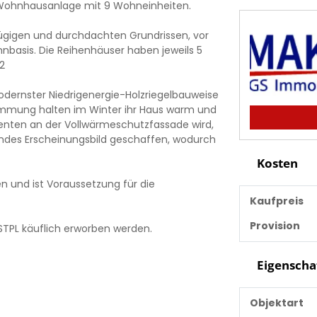
e Wohnhausanlage mit 9 Wohneinheiten.
ügigen und durchdachten Grundrissen, vor
nbasis. Die Reihenhäuser haben jeweils 5
2
odernster Niedrigenergie-Holzriegelbauweise
ämmung halten im Winter ihr Haus warm und
enten an der Vollwärmeschutzfassade wird,
ndes Erscheinungsbild geschaffen, wodurch
Kosten
en und ist Voraussetzung für die
Kaufpreis
Provision
STPL käuflich erworben werden.
Eigenscha
Objektart