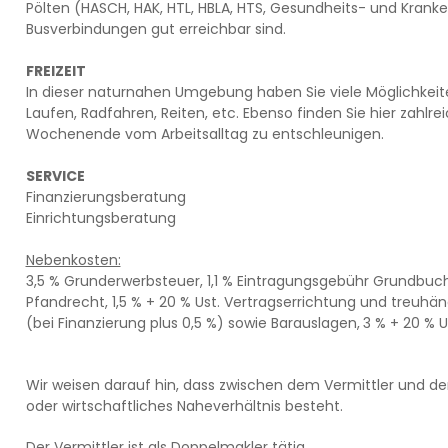
Pölten (HASCH, HAK, HTL, HBLA, HTS, Gesundheits- und Kranke
Busverbindungen gut erreichbar sind.
FREIZEIT
In dieser naturnahen Umgebung haben Sie viele Möglichkeite
Laufen, Radfahren, Reiten, etc. Ebenso finden Sie hier zahlr
Wochenende vom Arbeitsalltag zu entschleunigen.
SERVICE
Finanzierungsberatung
Einrichtungsberatung
Nebenkosten:
3,5 % Grunderwerbsteuer, 1,1 % Eintragungsgebühr Grundbuch,
Pfandrecht, 1,5 % + 20 % Ust. Vertragserrichtung und treuhä
(bei Finanzierung plus 0,5 %) sowie Barauslagen,
3 % + 20 % U
Wir weisen darauf hin, dass zwischen dem Vermittler und de
oder wirtschaftliches Naheverhältnis besteht.
Der Vermittler ist als Doppelmakler tätig.