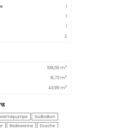
me
1
1
1
2
2
108,06 m
2
15,73 m
2
43,99 m
ng
twärmepumpe
Südbalkon
er
Badewanne
Dusche