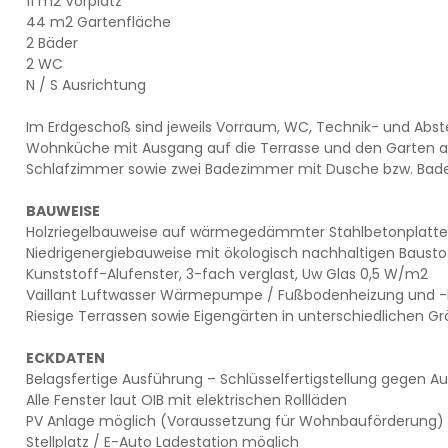
11 m2 Vorplatz
44 m2 Gartenfläche
2 Bäder
2 WC
N / S Ausrichtung
Im Erdgeschoß sind jeweils Vorraum, WC, Technik- und Abst
Wohnküche mit Ausgang auf die Terrasse und den Garten a
Schlafzimmer sowie zwei Badezimmer mit Dusche bzw. Bade
BAUWEISE
Holzriegelbauweise auf wärmegedämmter Stahlbetonplatte
Niedrigenergiebauweise mit ökologisch nachhaltigen Bausto
Kunststoff-Alufenster, 3-fach verglast, Uw Glas 0,5 W/m2
Vaillant Luftwasser Wärmepumpe / Fußbodenheizung und -
Riesige Terrassen sowie Eigengärten in unterschiedlichen G
ECKDATEN
Belagsfertige Ausführung – Schlüsselfertigstellung gegen Au
Alle Fenster laut OIB mit elektrischen Rollläden
PV Anlage möglich (Voraussetzung für Wohnbauförderung)
Stellplatz / E-Auto Ladestation möglich