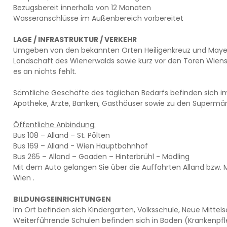
Bezugsbereit innerhalb von 12 Monaten
Wasseranschlüsse im Außenbereich vorbereitet
LAGE / INFRASTRUKTUR / VERKEHR
Umgeben von den bekannten Orten Heiligenkreuz und Mayerl
Landschaft des Wienerwalds sowie kurz vor den Toren Wiens fi
es an nichts fehlt.
Sämtliche Geschäfte des täglichen Bedarfs befinden sich im 
Apotheke, Ärzte, Banken, Gasthäuser sowie zu den Supermär
Öffentliche Anbindung:
Bus 108 – Alland – St. Pölten
Bus 169 – Alland - Wien Hauptbahnhof
Bus 265 – Alland – Gaaden – Hinterbrühl - Mödling
Mit dem Auto gelangen Sie über die Auffahrten Alland bzw. M
Wien .
BILDUNGSEINRICHTUNGEN
Im Ort befinden sich Kindergarten, Volksschule, Neue Mittel
Weiterführende Schulen befinden sich in Baden (Krankenpfl