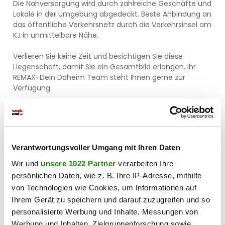
Die Nahversorgung wird durch zahlreiche Geschäfte und
Lokale in der Umgebung abgedeckt. Beste Anbindung an
das öffentliche Verkehrsnetz durch die Verkehrsinsel am
KJ in unmittelbare Nähe.
Verlieren Sie keine Zeit und besichtigen Sie diese
Liegenschaft, damit Sie ein Gesamtbild erlangen. Ihr
REMAX-Dein Daheim Team steht Ihnen gerne zur
Verfügung.
BITTE BEACHTEN SIE, DASS WIR AUFGRUND DER
NACHWEISPFLICHT GEGENÜBER DEM EIGENTÜMER NUR
ANFRAGEN MIT VOLLSTÄNDIGER ANGABE DES NAMENS UND
DER ANSCHRIFT BEARBEITEN KÖNNEN - GERNE SENDEN WIR
Verantwortungsvoller Umgang mit Ihren Daten
IHNEN EIN KOSTENLOSES DETAILANGEBOT MIT WEITEREN
INFORMATIONEN ZU.
Wir und
unsere 1022 Partner
verarbeiten Ihre
persönlichen Daten, wie z. B. Ihre IP-Adresse, mithilfe
von Technologien wie Cookies, um Informationen auf
Bitte beachten Sie, dass es sich bei diesem Angebot
Ihrem Gerät zu speichern und darauf zuzugreifen und so
(Objekt und Kaufpreis) um kein verbindliches Angebot
personalisierte Werbung und Inhalte, Messungen von
handelt. Eine Einigung über das Objekt und den Kaufpreis
Werbung und Inhalten, Zielgruppenforschung sowie
kann ausschließlich in schriftlicher Form zwischen dem