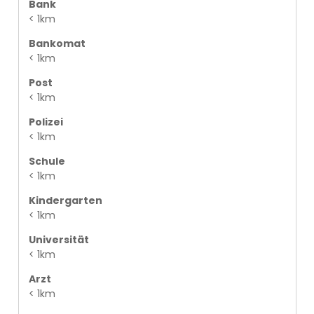
Bank
< 1km
Bankomat
< 1km
Post
< 1km
Polizei
< 1km
Schule
< 1km
Kindergarten
< 1km
Universität
< 1km
Arzt
< 1km