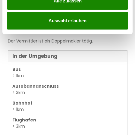
Alle zulassen
daheim.service.immo/registrieren/de
Wir weisen darauf hin, dass zwischen dem Vermittler
Auswahl erlauben
und dem zu vermittelnden Dritten ein familiäres oder
wirtschaftliches Naheverhältnis besteht.
Der Vermittler ist als Doppelmakler tätig.
In der Umgebung
Bus
< 1km
Autobahnanschluss
< 3km
Bahnhof
< 1km
Flughafen
< 3km