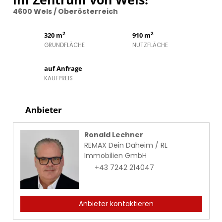
4600 Wels / Oberösterreich
2
2
320 m
910 m
GRUNDFLÄCHE
NUTZFLÄCHE
auf Anfrage
KAUFPREIS
Anbieter
Ronald Lechner
REMAX Dein Daheim / RL
Immobilien GmbH
+43 7242 214047
Anbieter kontaktieren