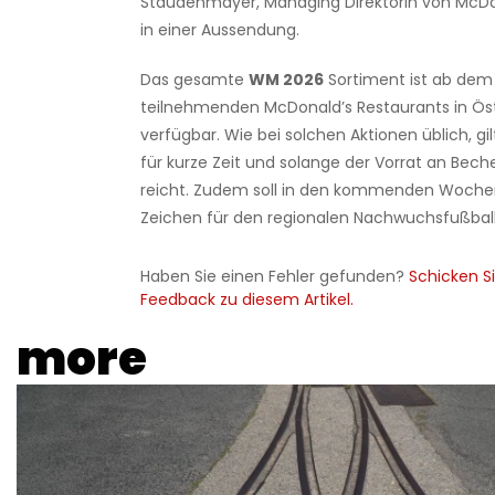
Staudenmayer, Managing Direktorin von McDo
in einer Aussendung.
Das gesamte
WM 2026
Sortiment ist ab dem 9
teilnehmenden McDonald’s Restaurants in Ös
verfügbar. Wie bei solchen Aktionen üblich, gi
für kurze Zeit und solange der Vorrat an Bec
reicht. Zudem soll in den kommenden Wochen
Zeichen für den regionalen Nachwuchsfußball
Haben Sie einen Fehler gefunden?
Schicken Si
Feedback zu diesem Artikel.
more