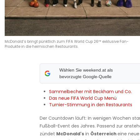
McDonald’s bringt pünktlich zum FIFA World Cup 26™ exklusive Fan-
Produkte in die heimischen Restaurants.
Wählen Sie weekend.at als
bevorzugte Google-Quelle
Sammelbecher mit Beckham und Co.
Das neue FIFA World Cup Menü
Turnier-Stimmung in den Restaurants
Der Countdown läuft: In wenigen Wochen star
Fußball-Event des Jahres. Passend zur anst
zündet
McDonald's
in
Österreich
eine neue