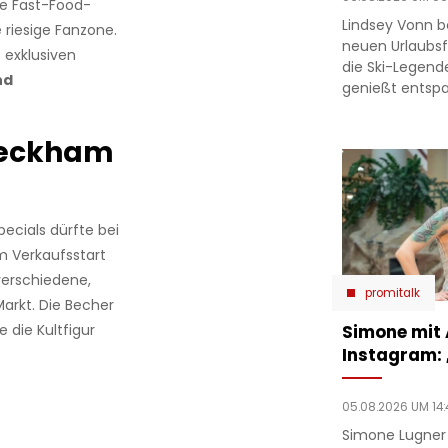
ie Fast-Food-
Lindsey Vonn b
 riesige Fanzone.
neuen Urlaubsfo
 exklusiven
die Ski-Legend
nd
genießt entsp
Beckham
ecials dürfte bei
m Verkaufsstart
verschiedene,
promitalk
rkt. Die Becher
Simone mit
 die Kultfigur
Instagram:
05.08.2026 UM 14:
Simone Lugner