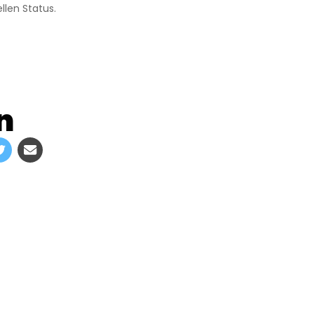
llen Status.
n