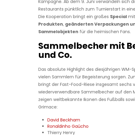
Kampagne. Ab dem 9. Juni verwandeln sich d
Restaurants pünktlich zum Turnierstart in eine
Die Kooperation bringt ein großes
Special
mit
Produkten
,
geänderten Verpackungen u
Sammelobjekten
für die heimischen Fans.
Sammelbecher mit 
und Co.
Das absolute Highlight des diesjährigen WM-Sp
vielen Sammlern für Begeisterung sorgen. Zu
bringt der Fast-Food-Riese insgesamt sechs 
wiederverwendbare Sammelbecher auf den Ma
zeigen weltbekannte Ikonen des Fußballs sowie
Grimace:
David Beckham
Ronaldinho Gaúcho
Thierry Henry