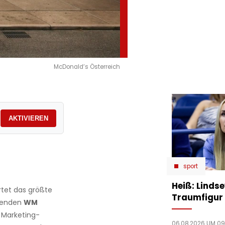
McDonald’s Österreich
AKTIVIEREN
sport
Heiß: Linds
tet das größte
Traumfigur 
ehenden
WM
 Marketing-
06.08.2026 UM 09