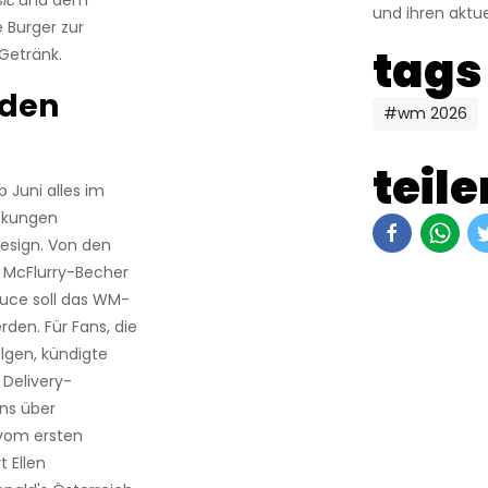
ic
und dem
und ihren aktue
e Burger zur
tags
Getränk.
 den
#wm 2026
teile
 Juni alles im
ackungen
rdesign. Von den
 McFlurry-Becher
Sauce soll das WM-
rden. Für Fans, die
olgen, kündigte
Delivery-
ns über
 vom ersten
t Ellen