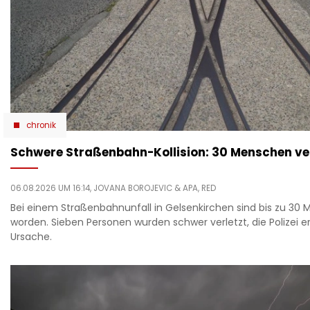
chronik
Schwere Straßenbahn-Kollision: 30 Menschen ver
06.08.2026 UM 16:14,
JOVANA BOROJEVIC
& APA, RED
Bei einem Straßenbahnunfall in Gelsenkirchen sind bis zu 30 
worden. Sieben Personen wurden schwer verletzt, die Polizei er
Ursache.