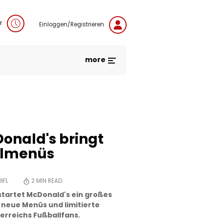
r
Einloggen/Registrieren
more
onald's bringt
almenüs
IFL
2
MIN READ
startet McDonald's ein großes
n neue Menüs und limitierte
rreichs Fußballfans.