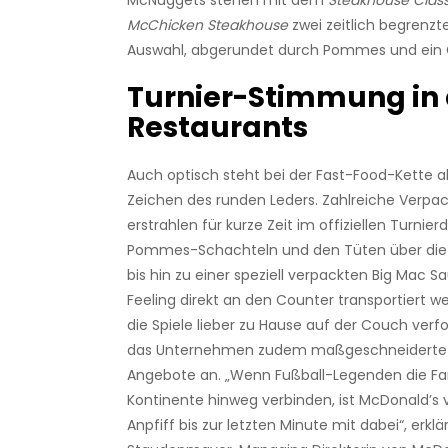
McNuggets stehen mit dem
Steakhouse Class
McChicken Steakhouse
zwei zeitlich begrenzt
Auswahl, abgerundet durch Pommes und ein 
Turnier-Stimmung in
Restaurants
Auch optisch steht bei der Fast-Food-Kette ab
Zeichen des runden Leders. Zahlreiche Verp
erstrahlen für kurze Zeit im offiziellen Turnie
Pommes-Schachteln und den Tüten über die
bis hin zu einer speziell verpackten Big Mac 
Feeling direkt an den Counter transportiert we
die Spiele lieber zu Hause auf der Couch verf
das Unternehmen zudem maßgeschneiderte 
Angebote an. „Wenn Fußball-Legenden die Fa
Kontinente hinweg verbinden, ist McDonald’s
Anpfiff bis zur letzten Minute mit dabei“, erklär