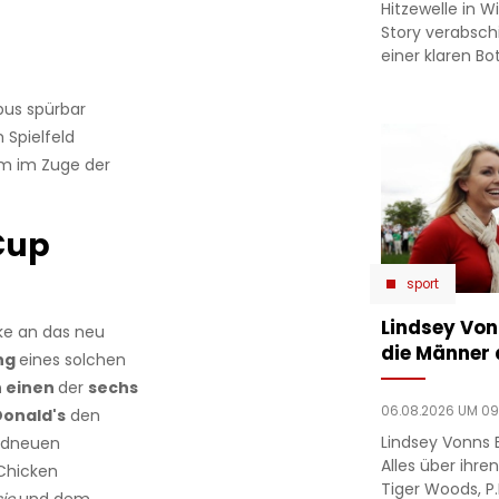
Hitzewelle in W
Story verabsc
einer klaren Bo
bus spürbar
 Spielfeld
am im Zuge der
Cup
sport
Lindsey Von
ke an das neu
die Männer a
ung
eines solchen
 einen
der
sechs
06.08.2026 UM 09
onald's
den
Lindsey Vonns 
andneuen
Alles über ih
Chicken
Tiger Woods, P