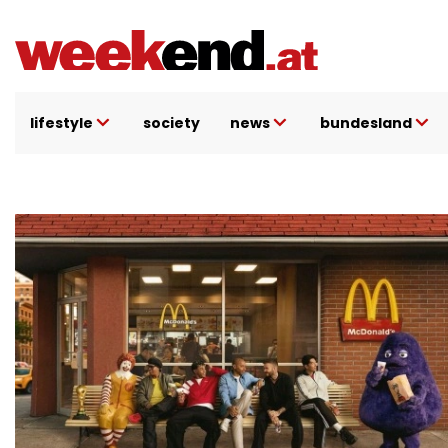
Direkt
zum
Inhalt
lifestyle
society
news
bundesland