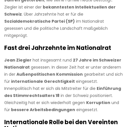
Jahren gestorben
, wie seine Familie heute bestätigt.
Ziegler ist einer der
bekanntesten Intellektuellen der
Schweiz
. Über Jahrzehnte hat er für die
Sozialdemokratische Partei (SP)
im Nationalrat
gesessen und die politische Landschaft maßgeblich
mitgeprägt.
Fast drei Jahrzehnte im Nationalrat
Jean Ziegler
hat insgesamt rund
27 Jahre im Schweizer
Nationalrat
gesessen. In dieser Zeit hat er unter anderem
in der
Außenpolitischen Kommission
gearbeitet und sich
für
internationale Gerechtigkeit
eingesetzt.
Innenpolitisch hat er sich als Mitstreiter für die
Einführung
des Stimmrechtsalters 18
in der Schweiz positioniert.
Gleichzeitig hat er sich wiederholt gegen
Korruption
und
für
bessere Arbeitsbedingungen
eingesetzt.
Internationale Rolle bei den Vereinten