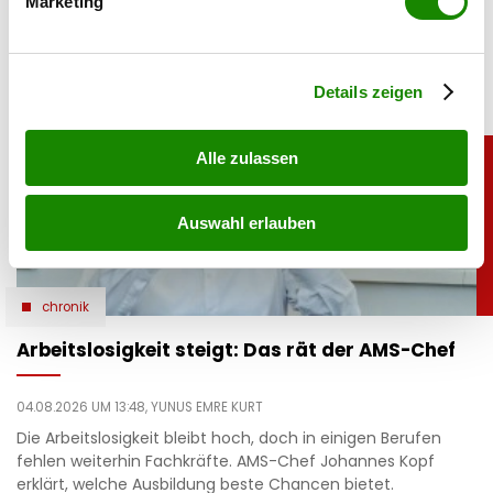
Marketing
Konkurs von Roland Ludomirska.
Erfahren Sie mehr darüber, wie Ihre persönlichen Daten
verarbeitet werden, und legen Sie Ihre Präferenzen im
Abschnitt Einzelheiten
fest.
Details zeigen
Alle zulassen
Auswahl erlauben
chronik
Arbeitslosigkeit steigt: Das rät der AMS-Chef
04.08.2026 UM 13:48,
YUNUS EMRE KURT
Die Arbeitslosigkeit bleibt hoch, doch in einigen Berufen
fehlen weiterhin Fachkräfte. AMS-Chef Johannes Kopf
erklärt, welche Ausbildung beste Chancen bietet.