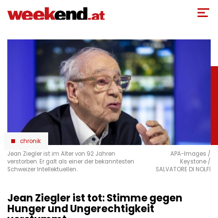
Direkt
zum
Inhalt
chronik
Jean Ziegler ist im Alter von 92 Jahren
APA-Images /
verstorben. Er galt als einer der bekanntesten
Keystone /
Schweizer Intellektuellen.
SALVATORE DI NOLFI
Jean Ziegler ist tot: Stimme gegen
Hunger und Ungerechtigkeit