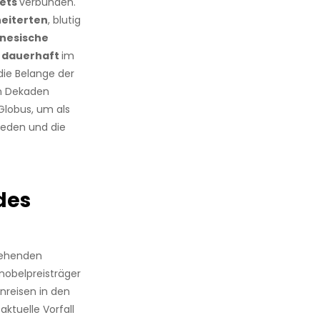
bets
verbunden.
eiterten
, blutig
inesische
r
dauerhaft
im
die Belange der
en Dekaden
Globus, um als
rieden und die
des
gehenden
nobelpreisträger
nreisen in den
aktuelle Vorfall