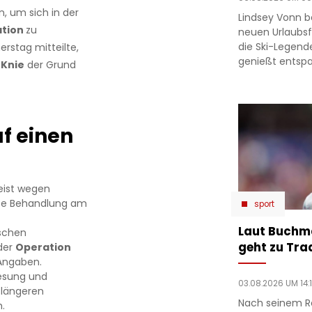
n, um sich in der
Lindsey Vonn b
ation
zu
neuen Urlaubsfo
die Ski-Legend
erstag mitteilte,
genießt entsp
n
Knie
der Grund
f einen
eist wegen
lte Behandlung am
sport
Laut Buchm
schen
geht zu Tra
der
Operation
 Angaben.
esung und
03.08.2026 UM 14:
 längeren
Nach seinem R
.