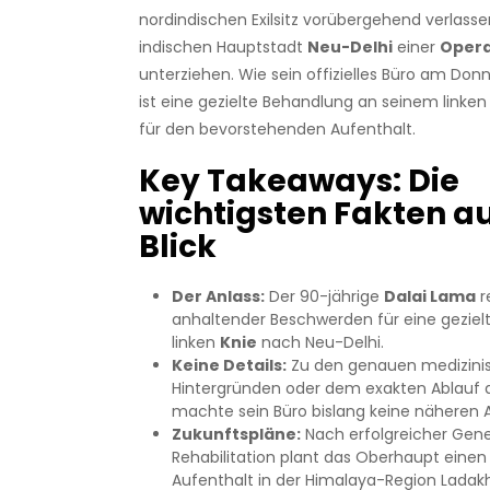
nordindischen Exilsitz vorübergehend verlasse
indischen Hauptstadt
Neu-Delhi
einer
Oper
unterziehen. Wie sein offizielles Büro am Donn
ist eine gezielte Behandlung an seinem linke
für den bevorstehenden Aufenthalt.
Key Takeaways: Die
wichtigsten Fakten au
Blick
Der Anlass:
Der 90-jährige
Dalai Lama
r
anhaltender Beschwerden für eine gezie
linken
Knie
nach Neu-Delhi.
Keine Details:
Zu den genauen medizini
Hintergründen oder dem exakten Ablauf 
machte sein Büro bislang keine näheren
Zukunftspläne:
Nach erfolgreicher Gen
Rehabilitation plant das Oberhaupt einen
Aufenthalt in der Himalaya-Region Ladakh