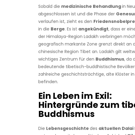
Sobald die
medizinische Behandlung
in Neu
abgeschlossen ist und die Phase der
Genesu
verlaufen ist, zieht es den
Friedensnobelpre
in die
Berge
. Es ist
angekündigt
, dass er ein
der Himalaya-Region Ladakh verbringen möch
geografisch markante Zone grenzt direkt an
chinesische Region Tibet an. Ladakh gilt weltwe
wichtiges Zentrum für den
Buddhismus
, da 
bedeutende tibetisch-buddhistische Bevölker
zahlreiche geschichtsträchtige, alte Klöster i
befinden.
Ein Leben im Exil:
Hintergründe zum tib
Buddhismus
Die
Lebensgeschichte
des
aktuellen Dala