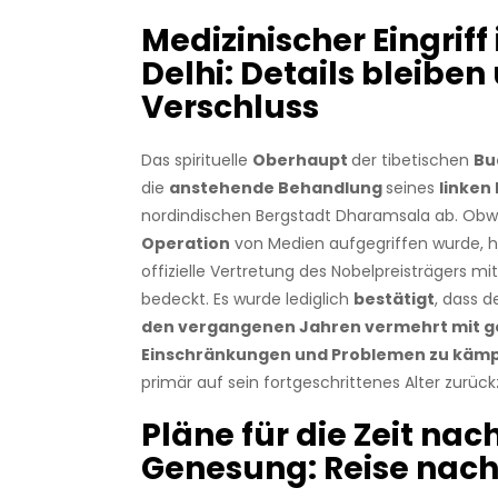
Medizinischer Eingriff
Delhi: Details bleiben
Verschluss
Das spirituelle
Oberhaupt
der tibetischen
Bu
die
anstehende Behandlung
seines
linken
nordindischen Bergstadt Dharamsala ab. Obwo
Operation
von Medien aufgegriffen wurde, hä
offizielle Vertretung des Nobelpreisträgers mit
bedeckt. Es wurde lediglich
bestätigt
, dass d
den vergangenen Jahren vermehrt mit g
Einschränkungen und Problemen zu käm
primär auf sein fortgeschrittenes Alter zurück
Pläne für die Zeit nac
Genesung: Reise nac