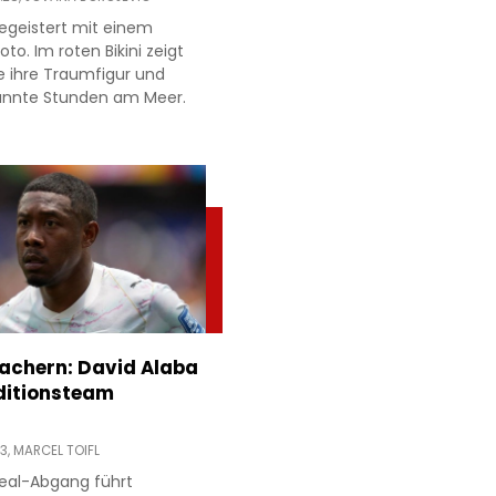
egeistert mit einem
to. Im roten Bikini zeigt
e ihre Traumfigur und
annte Stunden am Meer.
achern: David Alaba
ditionsteam
13,
MARCEL TOIFL
eal-Abgang führt