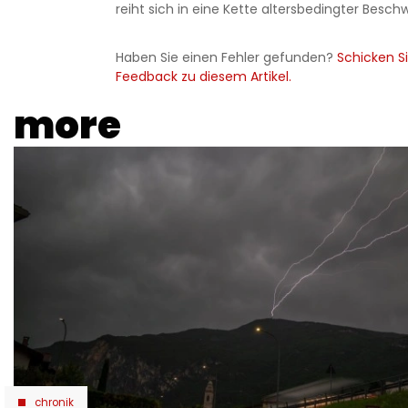
reiht sich in eine Kette altersbedingter Besch
Haben Sie einen Fehler gefunden?
Schicken Si
Feedback zu diesem Artikel.
more
chronik