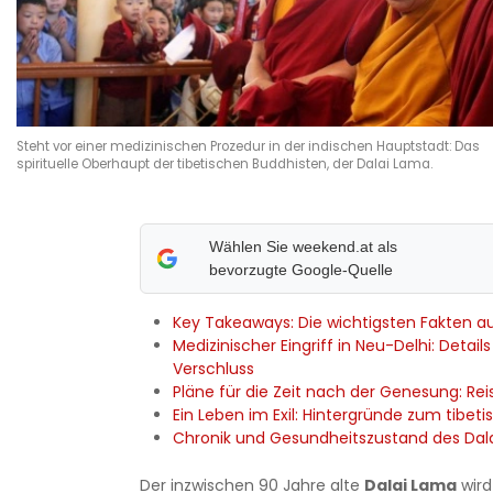
Steht vor einer medizinischen Prozedur in der indischen Hauptstadt: Das
spirituelle Oberhaupt der tibetischen Buddhisten, der Dalai Lama.
Wählen Sie weekend.at als
bevorzugte Google-Quelle
Key Takeaways: Die wichtigsten Fakten au
Medizinischer Eingriff in Neu-Delhi: Detail
Verschluss
Pläne für die Zeit nach der Genesung: Re
Ein Leben im Exil: Hintergründe zum tibe
Chronik und Gesundheitszustand des Dal
Der inzwischen 90 Jahre alte
Dalai Lama
wird