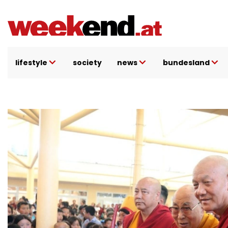
Direkt
zum
Inhalt
lifestyle
society
news
bundesland