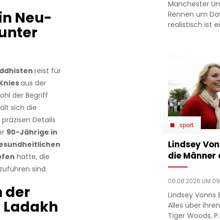
Manchester Un
 in Neu-
Rennen um Dav
realistisch ist
 unter
ddhisten
reist für
 Knies
aus der
hl der Begriff
lt sich die
 präzisen Details
sport
er
90-Jährige in
Lindsey Von
esundheitlichen
die Männer a
pfen
hatte, die
zuführen sind.
06.08.2026 UM 09
h der
Lindsey Vonns 
h Ladakh
Alles über ih
Tiger Woods, P