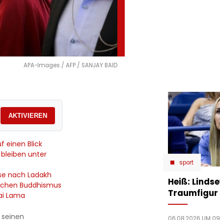
APA-Images / AFP / SANJAY BAID
AKTIVIEREN
f einen Blick
s bleiben unter
sport
ise nach Ladakh
Heiß: Linds
tischen Buddhismus
Traumfigur 
ai Lama
 seinen
06.08.2026 UM 09