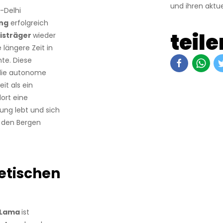
und ihren aktue
-Delhi
ng
erfolgreich
teile
isträger
wieder
e längere Zeit in
te. Diese
 die autonome
it als ein
dort eine
ung lebt und sich
n den Bergen
etischen
i Lama
ist