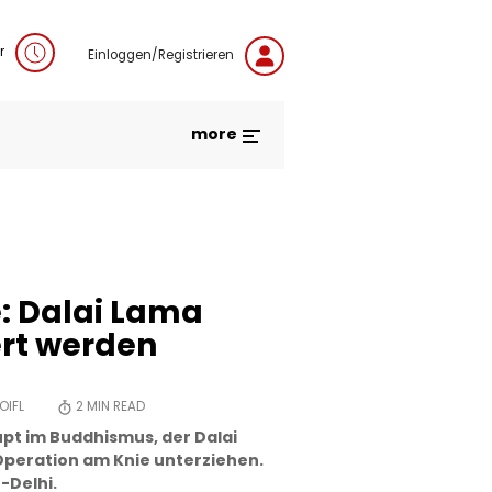
r
Einloggen/Registrieren
more
: Dalai Lama
rt werden
OIFL
2
MIN READ
upt im Buddhismus, der Dalai
Operation am Knie unterziehen.
-Delhi.