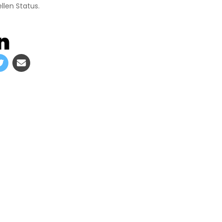
llen Status.
n