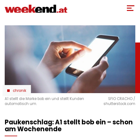
Direkt
zum
Inhalt
chronik
A1 stellt die Marke bob ein und stellt Kunden
SFIO CRACHO /
automatisch um.
shutterstock.com
Paukenschlag: A1 stellt bob ein – schon
am Wochenende