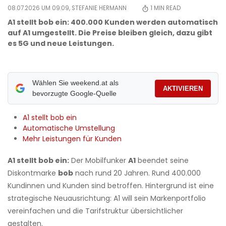
08.07.2026 UM 09:09,
STEFANIE HERMANN
1
MIN READ
A1 stellt bob ein: 400.000 Kunden werden automatisch
auf A1 umgestellt. Die Preise bleiben gleich, dazu gibt
es 5G und neue Leistungen.
Wählen Sie weekend.at als
AKTIVIEREN
bevorzugte Google-Quelle
A1 stellt bob ein
Automatische Umstellung
Mehr Leistungen für Kunden
A1 stellt bob ein:
Der Mobilfunker
A1
beendet seine
Diskontmarke
bob
nach rund 20 Jahren. Rund 400.000
Kundinnen und Kunden sind betroffen. Hintergrund ist eine
strategische Neuausrichtung: A1 will sein Markenportfolio
vereinfachen und die Tarifstruktur übersichtlicher
gestalten.