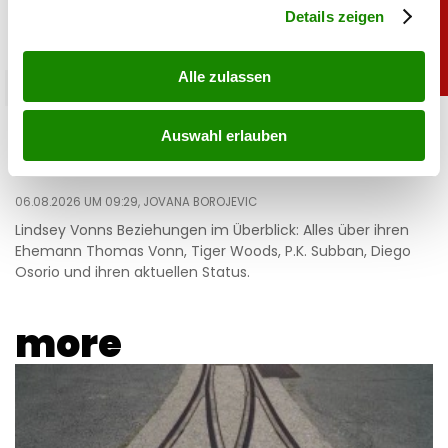
Details zeigen
Alle zulassen
sport
Lindsey Vonn privat: Das waren die Männer an
Auswahl erlauben
ihrer Seite
06.08.2026 UM 09:29,
JOVANA BOROJEVIC
Lindsey Vonns Beziehungen im Überblick: Alles über ihren
Ehemann Thomas Vonn, Tiger Woods, P.K. Subban, Diego
Osorio und ihren aktuellen Status.
more