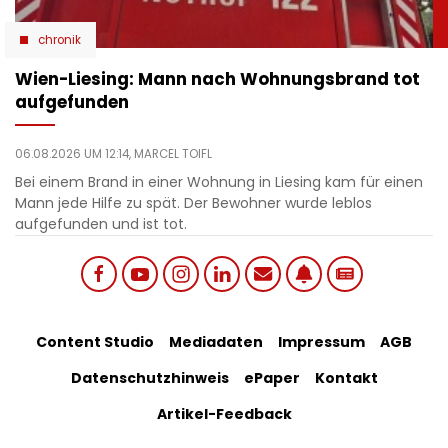
chronik
Wien-Liesing: Mann nach Wohnungsbrand tot
aufgefunden
06.08.2026 UM 12:14,
MARCEL TOIFL
Bei einem Brand in einer Wohnung in Liesing kam für einen
Mann jede Hilfe zu spät. Der Bewohner wurde leblos
aufgefunden und ist tot.
Social
Footer
Content Studio
Mediadaten
Impressum
AGB
links
Datenschutzhinweis
ePaper
Kontakt
Bottom
menu
Artikel-Feedback
Menu