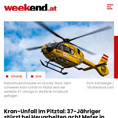
Direkt
zum
Inhalt
chronik
tirol
Notarzthubschrauber im Einsatz: Nach dem
Erich Karnberger /
schweren Kran-Unfall im Pitztal wird der
Shutterstock.com
verletzte 37-Jährige in die Klinik Innsbruck
geflogen.
Kran-Unfall im Pitztal: 37-Jähriger
stürzt bei Heuarbeiten acht Meter in