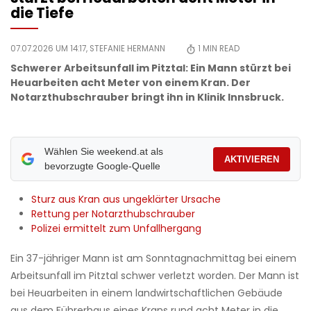
die Tiefe
07.07.2026 UM 14:17,
STEFANIE HERMANN
1
MIN READ
Schwerer Arbeitsunfall im Pitztal: Ein Mann stürzt bei
Heuarbeiten acht Meter von einem Kran. Der
Notarzthubschrauber bringt ihn in Klinik Innsbruck.
Wählen Sie weekend.at als
AKTIVIEREN
bevorzugte Google-Quelle
Sturz aus Kran aus ungeklärter Ursache
Rettung per Notarzthubschrauber
Polizei ermittelt zum Unfallhergang
Ein 37-jähriger Mann ist am Sonntagnachmittag bei einem
Arbeitsunfall im Pitztal schwer verletzt worden. Der Mann ist
bei Heuarbeiten in einem landwirtschaftlichen Gebäude
aus dem Führerhaus eines Krans rund acht Meter in die