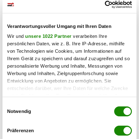
außergewöhnlichen Kraftortes zu genießen.
Haben Sie einen Fehler gefunden?
Schicken Sie uns Ihr
Verantwortungsvoller Umgang mit Ihren Daten
Feedback zu diesem Artikel.
Wir und
unsere 1022 Partner
verarbeiten Ihre
persönlichen Daten, wie z. B. Ihre IP-Adresse, mithilfe
teilen
von Technologien wie Cookies, um Informationen auf
Ihrem Gerät zu speichern und darauf zuzugreifen und so
personalisierte Werbung und Inhalte, Messungen von
Werbung und Inhalten, Zielgruppenforschung sowie
Entwicklung von Angeboten zu ermöglichen. Sie
entscheiden darüber, wer Ihre Daten für welche Zwecke
nutzt. Sie können Ihre Einwilligung jederzeit über die
Cookie-Erklärung oder durch Klicken auf das Privacy
Einwilligungsauswahl
Trigger Symbol ändern oder widerrufen
Notwendig
Wenn Sie es erlauben, würden wir auch gerne:
Präferenzen
Informationen über Ihre geografische Lage