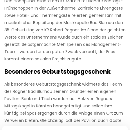
Den Höhepunkt bildete am 10. Mai ein festlicher Kirchtags-
Frühschoppen in der Außentherme. Zahlreiche Ehrengäste
sowie Hotel- und Thermengäste feierten gemeinsam mit
musikalischer Begleitung der Musikkapelle Bad Blumau den
85. Geburtstag von KR Robert Rogner. Im Sinne der gelebten
Werte des Unternehmens wurde auch ein soziales Zeichen
gesetzt: Selbstgemachte Mehlspeisen des Management-
Teams wurden für den guten Zweck verkauft, der Erlös
kommt einem sozialen Projekt zugute.
Besonderes Geburtstagsgeschenk
Als besonderes Geburtstagsgeschenk widmete das Team
des Rogner Bad Blumau seinem Gründer einen eigenen
Pavillon. Bank und Tisch wurden aus Holz von Rogners
Mittagskogel in Kärnten handgefertigt und sollen ihm
künftig bei Spaziergängen durch die Anlage einen Ort zum
Verweilen bieten. Gleichzeitig lädt der Pavillon auch Gäste
dazu ein, innezuhalten und die besondere Atmosphäre des