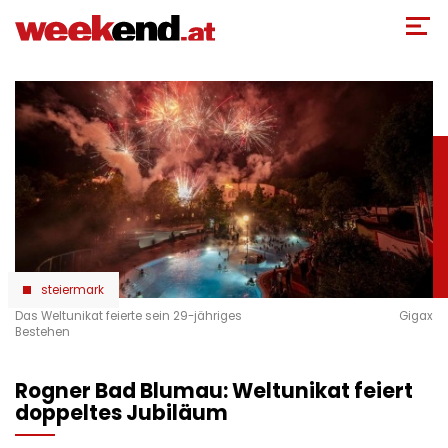
Direkt
zum
Inhalt
steiermark
Das Weltunikat feierte sein 29-jähriges
Gigax
Bestehen
Rogner Bad Blumau: Weltunikat feiert
doppeltes Jubiläum