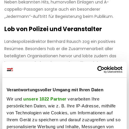
Neben bekannten Hits, humorvollen Einlagen und A-
cappella-Passagen sorgte auch ein besonderer
„Jedermann“-Auftritt für Begeisterung beim Publikum.
Lob von Polizei und Veranstalter
Landespolizeidirektor Bernhard Rausch zog ein positives
Resümee. Besonders hob er die Zusammenarbeit aller
beteiligten Organisationen hervor und lobte zudem das
besonnene Verhalten der Besucher während der
wetterbedingten Maßnahmen.
Auch Veranstalter Thomas Semmler zeigte sich zufrieden.
Verantwortungsvoller Umgang mit Ihren Daten
Die Begeisterung des Publikums, die besondere
Atmosphäre und die vielen gemeinsamen Momente
Wir und
unsere 1022 Partner
verarbeiten Ihre
hätten erneut gezeigt, welche Bedeutung Live-Musik für
persönlichen Daten, wie z. B. Ihre IP-Adresse, mithilfe
Salzburg habe. Gleichzeitig betonte er, dass die Sicherheit
von Technologien wie Cookies, um Informationen auf
der Gäste während des gesamten Wochenendes oberste
Ihrem Gerät zu speichern und darauf zuzugreifen und so
Priorität gehabt habe.
personalisierte Werbung und Inhalte, Messungen von