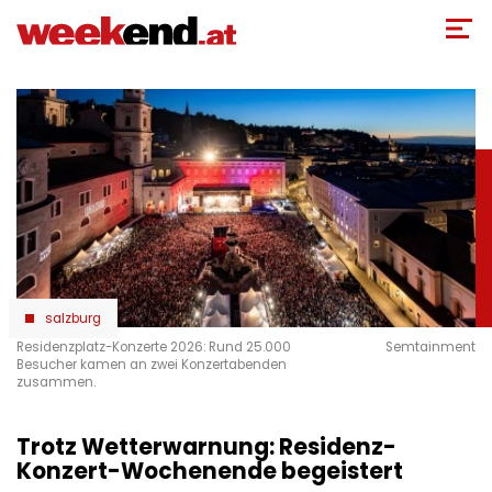
Direkt
zum
Inhalt
salzburg
Residenzplatz-Konzerte 2026: Rund 25.000
Semtainment
Besucher kamen an zwei Konzertabenden
zusammen.
Trotz Wetterwarnung: Residenz-
Konzert-Wochenende begeistert