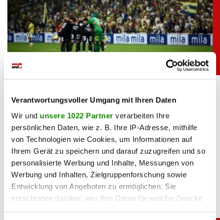
unterhaltung
Bei Sturm-Spiel: ORF-Panne sorgt für Lacher
bei Fußballfans
Verantwortungsvoller Umgang mit Ihren Daten
Wir und
unsere 1022 Partner
verarbeiten Ihre
persönlichen Daten, wie z. B. Ihre IP-Adresse, mithilfe
06.08.2026 UM 09:36,
YUNUS EMRE KURT
von Technologien wie Cookies, um Informationen auf
Kurioser Patzer im ORF: Kommentator Daniel Warmuth
begrüßte die Zuschauer beim Sturm-Spiel live aus der
Ihrem Gerät zu speichern und darauf zuzugreifen und so
„türkischen Hauptstadt” und meinte damit Istanbul.
personalisierte Werbung und Inhalte, Messungen von
Werbung und Inhalten, Zielgruppenforschung sowie
Entwicklung von Angeboten zu ermöglichen. Sie
entscheiden darüber, wer Ihre Daten für welche Zwecke
nutzt. Sie können Ihre Einwilligung jederzeit über die