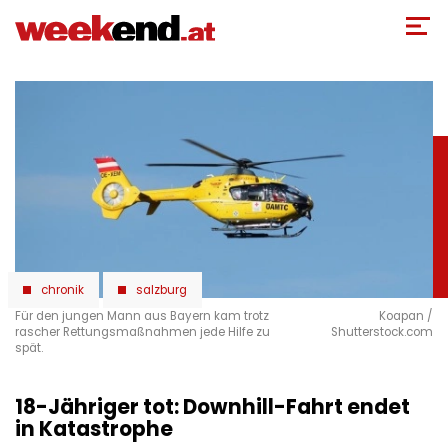
Direkt
zum
Inhalt
chronik
salzburg
Für den jungen Mann aus Bayern kam trotz
Koapan /
rascher Rettungsmaßnahmen jede Hilfe zu
Shutterstock.com
spät.
18-Jähriger tot: Downhill-Fahrt endet
in Katastrophe