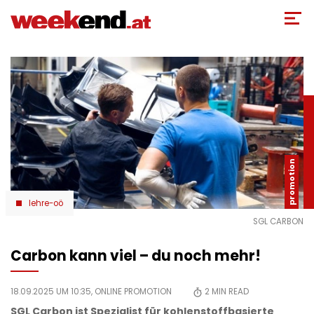
Direkt
zum
Inhalt
lehre-oö
SGL CARBON
Carbon kann viel – du noch mehr!
18.09.2025 UM 10:35,
ONLINE PROMOTION
2
MIN READ
SGL Carbon ist Spezialist für kohlenstoffbasierte