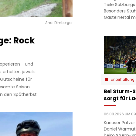
Teile Salzburgs
Besonders Stuh
Gasteinertal 
Andi Dirnberger
e: Rock
ooperieren - und
 erhalten jeweils
 Gutscheine für
unterhaltung
gesamte Saison
Bei Sturm-S
 in den Spätherbst
sorgt für L
06.08.2026 UM 09
Kurioser Patze
Daniel Warmut
beim Sturm-Spie