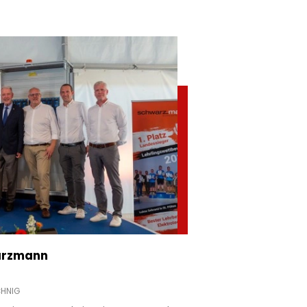
warzmann
CHNIG