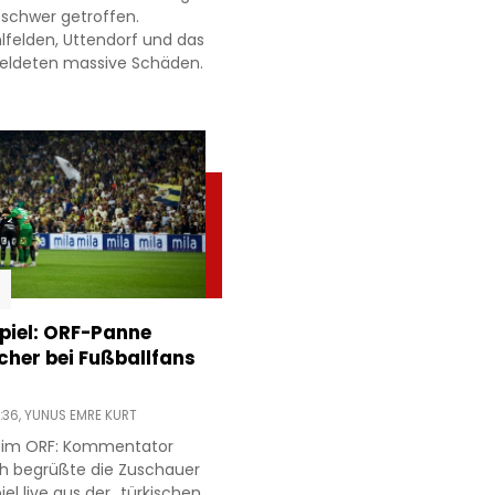
 schwer getroffen.
lfelden, Uttendorf und das
meldeten massive Schäden.
piel: ORF-Panne
acher bei Fußballfans
:36,
YUNUS EMRE KURT
r im ORF: Kommentator
h begrüßte die Zuschauer
l live aus der „türkischen