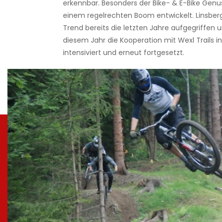
erkennbar. Besonders der Bike- & E-Bike Genus
einem regelrechten Boom entwickelt. Linsberg
Trend bereits die letzten Jahre aufgegriffen 
diesem Jahr die Kooperation mit Wexl Trails i
intensiviert und erneut fortgesetzt.