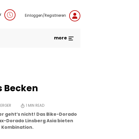
r
Einloggen/Registrieren
more
s Becken
BERGER
1
MIN READ
er geht’s nicht! Das Bike-Dorado
lax-Dorado Linsberg Asia bieten
e Kombination.