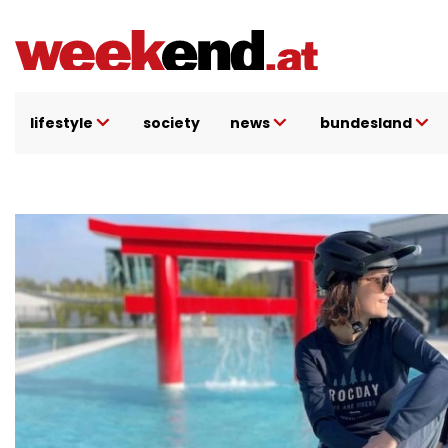
Direkt
zum
Inhalt
lifestyle
society
news
bundesland