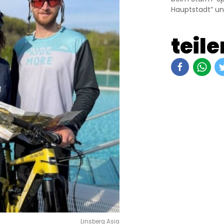
Hauptstadt” un
teile
Linsberg Asia