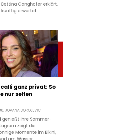
 Bettina Ganghofer erklärt,
künftig erwartet.
ncalli ganz privat: So
e nur selten
30,
JOVANA BOROJEVIC
lli genießt ihre Sommer-
stagram zeigt die
sonnige Momente im Bikini,
und am Wasser.