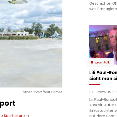
Geschichte. GF
was Passagiere 
promitalk
Lili Paul-Ro
sieht man si
07.08.2026 UM 15:
Stylehunters/Surf Games
Lili Paul-Ronca
port
Auszeit. Auf In
Zirkustochter 
e Sportsstore
in
auf dem Boot 