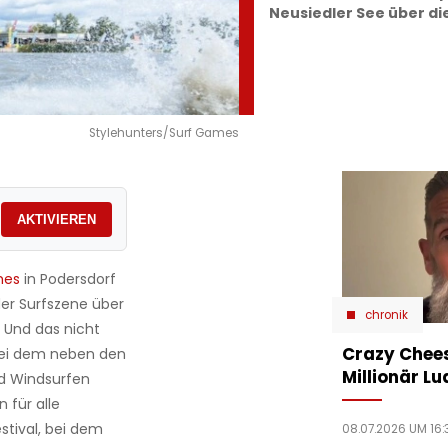
Neusiedler See über di
Stylehunters/Surf Games
AKTIVIEREN
mes
in Podersdorf
er Surfszene über
chronik
. Und das nicht
Crazy Chees
bei dem neben den
Millionär Lu
nd Windsurfen
 für alle
stival, bei dem
08.07.2026 UM 16: