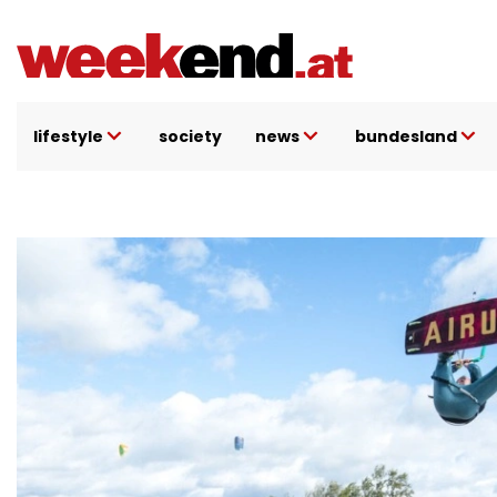
Direkt
zum
Inhalt
lifestyle
society
news
bundesland