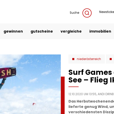
Newsticke
Suche
gewinnen
gutscheine
vergleiche
immobilien
niederösterreich
Surf Games
See – Flieg 
12.10.2020 UM 13:55,
ANDI DIRN
Das Herbstwochenende 
lieferte genug Wind, u
verschiedensten Diszip