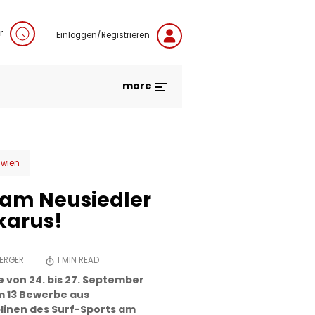
r
Einloggen/Registrieren
more
wien
 am Neusiedler
Ikarus!
BERGER
1
MIN READ
von 24. bis 27. September
m 13 Bewerbe aus
linen des Surf-Sports am