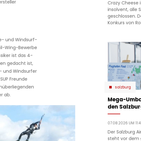
steller
Crazy Cheese is
insolvent, alle
geschlossen. D
Konkurs von Ro
e- und Windsurf-
Foil-Wing-Bewerbe
iker ist das 4-
en gedacht ist,
- und Windsurfer
 SUP Freunde
enüberliegenden
salzburg
r ab.
Mega-Umbau
den Salzbur
07.08.2026 UM 11:
Der Salzburg Ai
steht vor dem