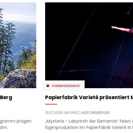
niederösterreich
 Berg
Papierfabrik Varieté präsentiert 
13.07.2026 UM 09:57,
ANDI DIRNBERGER
Programm prägen
„Mysteria - Labyrinth der Elemente“ feiert 
ahn.
Eigenproduktion im Papierfabrik Varieté in