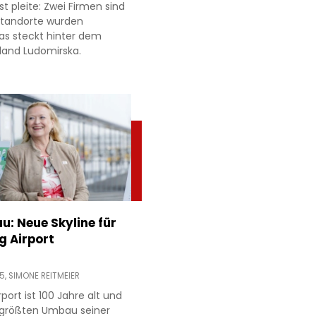
t pleite: Zwei Firmen sind
 Standorte wurden
as steckt hinter dem
land Ludomirska.
: Neue Skyline für
g Airport
45,
SIMONE REITMEIER
rport ist 100 Jahre alt und
 größten Umbau seiner