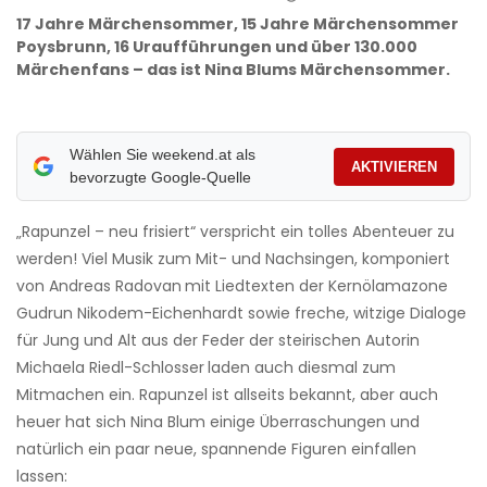
17 Jahre Märchensommer, 15 Jahre Märchensommer
Poysbrunn, 16 Uraufführungen und über 130.000
Märchenfans – das ist Nina Blums Märchensommer.
Wählen Sie weekend.at als
AKTIVIEREN
bevorzugte Google-Quelle
„Rapunzel – neu frisiert“ verspricht ein tolles Abenteuer zu
werden! Viel Musik zum Mit- und Nachsingen, komponiert
von Andreas Radovan
mit Liedtexten der Kernölamazone
Gudrun Nikodem-Eichenhardt sowie freche, witzige Dialoge
für Jung und Alt aus der Feder der steirischen Autorin
Michaela Riedl-Schlosser
laden auch diesmal zum
Mitmachen ein. Rapunzel ist allseits bekannt, aber auch
heuer hat sich Nina Blum einige Überraschungen und
natürlich ein paar neue, spannende Figuren einfallen
lassen: