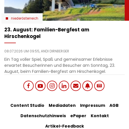
niederösterreich
23. August: Familien-Bergfest am
Hirschenkogel
08.07.2026 UM 09:55,
ANDI DIRNBERGER
Ein Tag voller Spiel, Spaß und gemeinsamer Erlebnisse
erwartet Besucherinnen und Besucher am Sonntag, 23.
August, beim Familien-Bergfest am Hirschenkogel.
Social
Footer
Content Studio
Mediadaten
Impressum
AGB
links
Datenschutzhinweis
ePaper
Kontakt
Bottom
menu
Artikel-Feedback