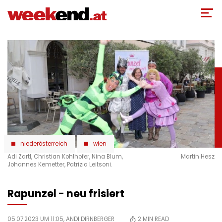
Direkt
zum
Inhalt
niederösterreich
wien
Adi Zartl, Christian Kohlhofer, Nina Blum,
Martin Hesz
Johannes Kemetter, Patrizia Leitsoni.
Rapunzel - neu frisiert
05.07.2023 UM 11:05,
ANDI DIRNBERGER
2
MIN READ