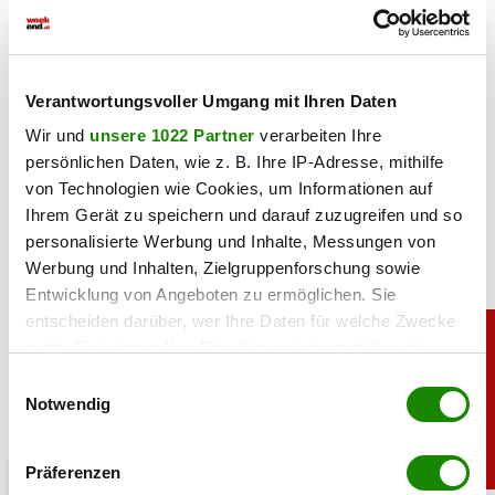
Haben Sie einen Fehler gefunden?
Schicken Sie uns Ihr
Feedback zu diesem Artikel.
Verantwortungsvoller Umgang mit Ihren Daten
teilen
Wir und
unsere 1022 Partner
verarbeiten Ihre
persönlichen Daten, wie z. B. Ihre IP-Adresse, mithilfe
von Technologien wie Cookies, um Informationen auf
Ihrem Gerät zu speichern und darauf zuzugreifen und so
personalisierte Werbung und Inhalte, Messungen von
Werbung und Inhalten, Zielgruppenforschung sowie
Entwicklung von Angeboten zu ermöglichen. Sie
entscheiden darüber, wer Ihre Daten für welche Zwecke
nutzt. Sie können Ihre Einwilligung jederzeit über die
Cookie-Erklärung oder durch Klicken auf das Privacy
Einwilligungsauswahl
Trigger Symbol ändern oder widerrufen
Notwendig
Wenn Sie es erlauben, würden wir auch gerne:
Präferenzen
beauty
Informationen über Ihre geografische Lage