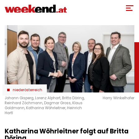
Direkt
zum
Inhalt
niederösterreich
Johann Gisperg, Lorenz Alphart, Britta Döring,
Harry Winkelhofer
Reinhard Zöchmann, Dagmar Gross, Klaus
Goldmann, Katharina Wöhrleitner, Heinrich
Hartl
Katharina Wöhrleitner folgt auf Britta
Döring