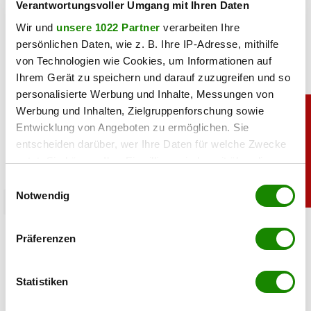
Verantwortungsvoller Umgang mit Ihren Daten
Wir und
unsere 1022 Partner
verarbeiten Ihre
persönlichen Daten, wie z. B. Ihre IP-Adresse, mithilfe
von Technologien wie Cookies, um Informationen auf
Ihrem Gerät zu speichern und darauf zuzugreifen und so
personalisierte Werbung und Inhalte, Messungen von
Werbung und Inhalten, Zielgruppenforschung sowie
Entwicklung von Angeboten zu ermöglichen. Sie
entscheiden darüber, wer Ihre Daten für welche Zwecke
nutzt. Sie können Ihre Einwilligung jederzeit über die
Cookie-Erklärung oder durch Klicken auf das Privacy
Einwilligungsauswahl
Trigger Symbol ändern oder widerrufen
Notwendig
unterhaltung
Bei Sturm-Spiel: ORF-Panne sorgt für Lacher
Wenn Sie es erlauben, würden wir auch gerne:
Präferenzen
bei Fußballfans
Informationen über Ihre geografische Lage
erfassen, welche bis auf einige Meter genau sein
können
Statistiken
06.08.2026 UM 09:36,
YUNUS EMRE KURT
Ihr Gerät durch aktives Scannen nach
Kurioser Patzer im ORF: Kommentator Daniel Warmuth