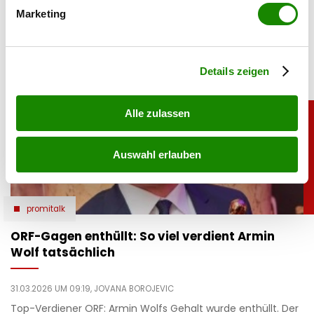
bestimmten Merkmalen (Fingerprinting) identifizieren
begrüßte die Zuschauer beim Sturm-Spiel live aus der
Marketing
„türkischen Hauptstadt” und meinte damit Istanbul.
Erfahren Sie mehr darüber, wie Ihre persönlichen Daten
verarbeitet werden, und legen Sie Ihre Präferenzen im
Abschnitt Einzelheiten
fest.
Details zeigen
Alle zulassen
Auswahl erlauben
promitalk
ORF-Gagen enthüllt: So viel verdient Armin
Wolf tatsächlich
31.03.2026 UM 09:19,
JOVANA BOROJEVIC
Top-Verdiener ORF: Armin Wolfs Gehalt wurde enthüllt. Der