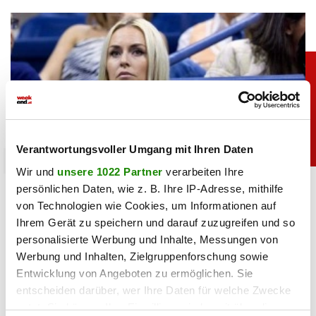
Verantwortungsvoller Umgang mit Ihren Daten
sport
Wir und
unsere 1022 Partner
verarbeiten Ihre
Heiß: Lindsey Vonn zeigt Traumfigur im Urlaub
persönlichen Daten, wie z. B. Ihre IP-Adresse, mithilfe
von Technologien wie Cookies, um Informationen auf
Ihrem Gerät zu speichern und darauf zuzugreifen und so
06.08.2026 UM 09:28,
JOVANA BOROJEVIC
personalisierte Werbung und Inhalte, Messungen von
Lindsey Vonn begeistert mit einem neuen Urlaubsfoto. Im
Werbung und Inhalten, Zielgruppenforschung sowie
roten Bikini zeigt die Ski-Legende ihre Traumfigur und
Entwicklung von Angeboten zu ermöglichen. Sie
genießt entspannte Stunden am Meer.
entscheiden darüber, wer Ihre Daten für welche Zwecke
nutzt. Sie können Ihre Einwilligung jederzeit über die