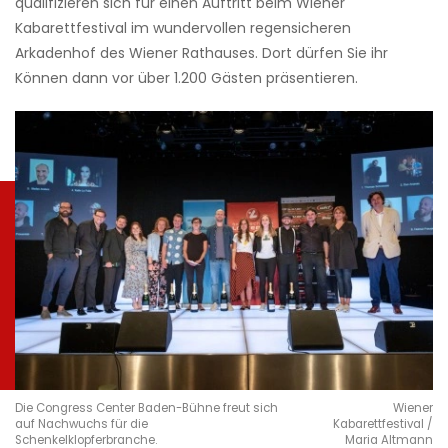
qualifizieren sich für einen Auftritt beim Wiener
Kabarettfestival im wundervollen regensicheren
Arkadenhof des Wiener Rathauses. Dort dürfen Sie ihr
Können dann vor über 1.200 Gästen präsentieren.
Die Congress Center Baden-Bühne freut sich
Wiener
auf Nachwuchs für die
Kabarettfestival /
Schenkelklopferbranche.
Maria Altmann