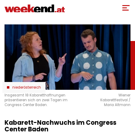
Direkt
zum
Inhalt
niederösterreich
Insgesamt 18 Kabaretthoffnungen
Wiener
präsentieren sich an zwei Tagen im
Kabarettfestival /
Congress Center Baden.
Maria Altmann
Kabarett-Nachwuchs im Congress
Center Baden