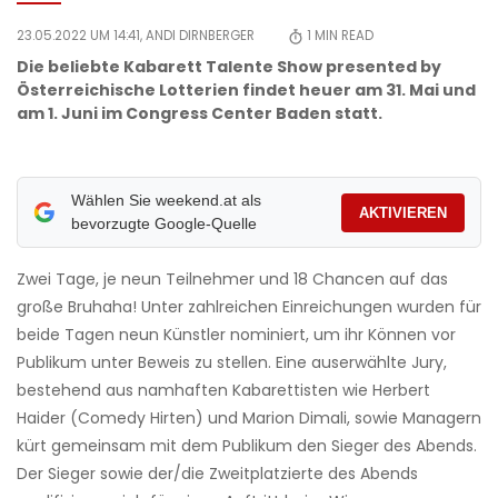
23.05.2022 UM 14:41,
ANDI DIRNBERGER
1
MIN READ
Die beliebte Kabarett Talente Show presented by
Österreichische Lotterien findet heuer am 31. Mai und
am 1. Juni im Congress Center Baden statt.
Wählen Sie weekend.at als
AKTIVIEREN
bevorzugte Google-Quelle
Zwei Tage, je neun Teilnehmer und 18 Chancen auf das
große Bruhaha! Unter zahlreichen Einreichungen wurden für
beide Tagen neun Künstler nominiert, um ihr Können vor
Publikum unter Beweis zu stellen. Eine auserwählte Jury,
bestehend aus namhaften Kabarettisten wie Herbert
Haider (Comedy Hirten) und Marion Dimali, sowie Managern
kürt gemeinsam mit dem Publikum den Sieger des Abends.
Der Sieger sowie der/die Zweitplatzierte des Abends