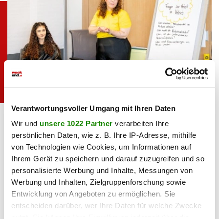
Verantwortungsvoller Umgang mit Ihren Daten
Bei den Lehrlings-Willkommenstagen
BILLA AG / Robert
bekommen die Nachwuchstalente Einblicke
Harson
Wir und
unsere 1022 Partner
verarbeiten Ihre
in das Unternehmen.
persönlichen Daten, wie z. B. Ihre IP-Adresse, mithilfe
von Technologien wie Cookies, um Informationen auf
Haben Sie einen Fehler gefunden?
Schicken Sie uns Ihr
Ihrem Gerät zu speichern und darauf zuzugreifen und so
Feedback zu diesem Artikel.
personalisierte Werbung und Inhalte, Messungen von
Werbung und Inhalten, Zielgruppenforschung sowie
teilen
Entwicklung von Angeboten zu ermöglichen. Sie
entscheiden darüber, wer Ihre Daten für welche Zwecke
nutzt. Sie können Ihre Einwilligung jederzeit über die