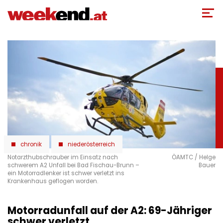
Direkt
zum
Inhalt
chronik
niederösterreich
Notarzthubschrauber im Einsatz nach
ÖAMTC / Helge
schwerem A2 Unfall bei Bad Fischau-Brunn –
Bauer
ein Motorradlenker ist schwer verletzt ins
Krankenhaus geflogen worden.
Motorradunfall auf der A2: 69-Jähriger
schwer verletzt