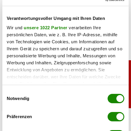
06.08.2026 UM 09:28,
JOVANA BOROJEVIC
Lindsey Vonn begeistert mit einem neuen Urlaubsfoto. Im
Verantwortungsvoller Umgang mit Ihren Daten
roten Bikini zeigt die Ski-Legende ihre Traumfigur und
genießt entspannte Stunden am Meer.
Wir und
unsere 1022 Partner
verarbeiten Ihre
persönlichen Daten, wie z. B. Ihre IP-Adresse, mithilfe
von Technologien wie Cookies, um Informationen auf
Ihrem Gerät zu speichern und darauf zuzugreifen und so
personalisierte Werbung und Inhalte, Messungen von
Werbung und Inhalten, Zielgruppenforschung sowie
Entwicklung von Angeboten zu ermöglichen. Sie
entscheiden darüber, wer Ihre Daten für welche Zwecke
nutzt. Sie können Ihre Einwilligung jederzeit über die
Cookie-Erklärung oder durch Klicken auf das Privacy
Einwilligungsauswahl
Trigger Symbol ändern oder widerrufen
Notwendig
promitalk
Wenn Sie es erlauben, würden wir auch gerne:
Simone mit Ansage auf Instagram: „Komm nie
Präferenzen
Informationen über Ihre geografische Lage
wieder”
erfassen, welche bis auf einige Meter genau sein