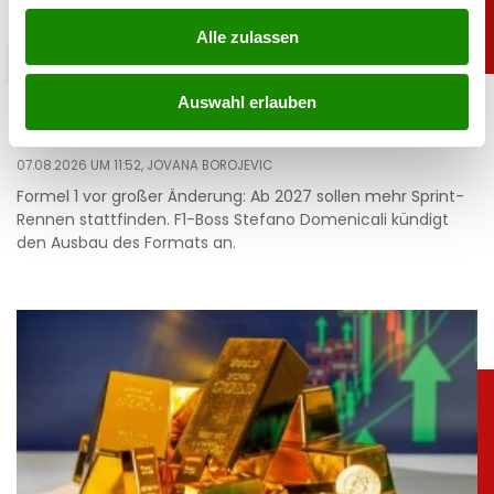
Alle zulassen
sport
Auswahl erlauben
Sensation: Große Formel-1-Änderung geplant
07.08.2026 UM 11:52,
JOVANA BOROJEVIC
Formel 1 vor großer Änderung: Ab 2027 sollen mehr Sprint-
Rennen stattfinden. F1-Boss Stefano Domenicali kündigt
den Ausbau des Formats an.