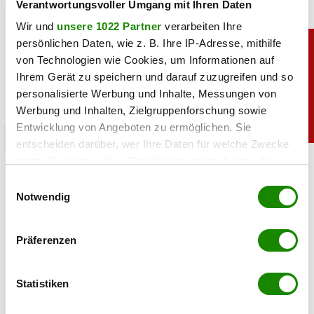
Verantwortungsvoller Umgang mit Ihren Daten
Wir und
unsere 1022 Partner
verarbeiten Ihre
persönlichen Daten, wie z. B. Ihre IP-Adresse, mithilfe
von Technologien wie Cookies, um Informationen auf
Ihrem Gerät zu speichern und darauf zuzugreifen und so
personalisierte Werbung und Inhalte, Messungen von
Werbung und Inhalten, Zielgruppenforschung sowie
Entwicklung von Angeboten zu ermöglichen. Sie
chronik
entscheiden darüber, wer Ihre Daten für welche Zwecke
nutzt. Sie können Ihre Einwilligung jederzeit über die
Crazy Cheese Konkurs: Käse-Millionär
Cookie-Erklärung oder durch Klicken auf das Privacy
Ludomirska ist pleite
Einwilligungsauswahl
Trigger Symbol ändern oder widerrufen
Notwendig
08.07.2026 UM 16:30,
STEFANIE HERMANN
Wenn Sie es erlauben, würden wir auch gerne:
Crazy Cheese ist pleite: Zwei Firmen sind insolvent, alle
Präferenzen
Informationen über Ihre geografische Lage
Standorte wurden geschlossen. Das steckt hinter dem
erfassen, welche bis auf einige Meter genau sein
Konkurs von Roland Ludomirska.
können
Statistiken
Ihr Gerät durch aktives Scannen nach