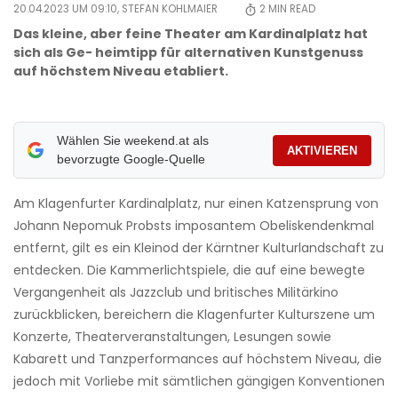
20.04.2023 UM 09:10,
STEFAN KOHLMAIER
2
MIN READ
Das kleine, aber feine Theater am Kardinalplatz hat
sich als Ge- heimtipp für alternativen Kunstgenuss
auf höchstem Niveau etabliert.
Wählen Sie weekend.at als
AKTIVIEREN
bevorzugte Google-Quelle
Am Klagenfurter Kardinalplatz, nur einen Katzensprung von
Johann Nepomuk Probsts imposantem Obeliskendenkmal
entfernt, gilt es ein Kleinod der Kärntner Kulturlandschaft zu
entdecken. Die Kammerlichtspiele, die auf eine bewegte
Vergangenheit als Jazzclub und britisches Militärkino
zurückblicken, bereichern die Klagenfurter Kulturszene um
Konzerte, Theaterveranstaltungen, Lesungen sowie
Kabarett und Tanzperformances auf höchstem Niveau, die
jedoch mit Vorliebe mit sämtlichen gängigen Konventionen