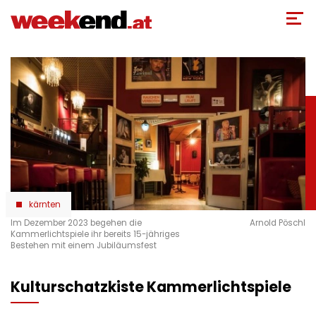
Direkt
zum
Inhalt
kärnten
Im Dezember 2023 begehen die
Arnold Pöschl
Kammerlichtspiele ihr bereits 15-jähriges
Bestehen mit einem Jubiläumsfest
Kulturschatzkiste Kammerlichtspiele