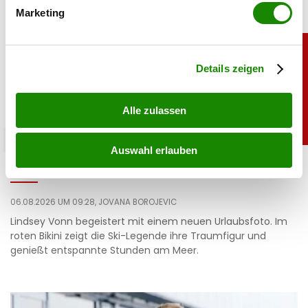
bestimmten Merkmalen (Fingerprinting) identifizieren
Marketing
Erfahren Sie mehr darüber, wie Ihre persönlichen Daten
verarbeitet werden, und legen Sie Ihre Präferenzen im
Abschnitt Einzelheiten
fest.
Details zeigen
Alle zulassen
sport
Auswahl erlauben
Heiß: Lindsey Vonn zeigt Traumfigur im Urlaub
06.08.2026 UM 09:28,
JOVANA BOROJEVIC
Lindsey Vonn begeistert mit einem neuen Urlaubsfoto. Im
roten Bikini zeigt die Ski-Legende ihre Traumfigur und
genießt entspannte Stunden am Meer.