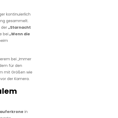
er kontinuierlich
rung gesammelt.
m der
„Starnacht
e bei
„Wenn die
beim
derem bei „Immer
udem für den
m mit Größen wie
y vor der Kamera.
nalem
tauferkrone
in