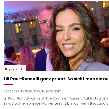
promitalk
Lili Paul-Roncalli ganz privat: So sieht man sie nu
07.08.2026 UM 15:30,
JOVANA BOROJEVIC
Lili Paul-Roncalli genießt ihre Sommer-Auszeit. Auf Instagram 
Zirkustochter sonnige Momente im Bikini, auf dem Boot und 