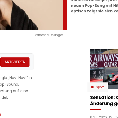
Vanessa Dollinger präs
neuen Pop-Song mit Hit
optisch zeigt sie sich 
Vanessa Dollinger
AKTIVIEREN
gle „Hey! Hey!“ in
Pop-Sound,
sport
chtung auf eine
Sensation: 
ndel.
Änderung g
l
07.08.2026 UM 11: