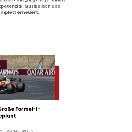
entiert mit „Hey! Hey!“ einen
potenzial. Musikalisch und
komplett erneuert.
Große Formel-1-
eplant
52,
JOVANA BOROJEVIC