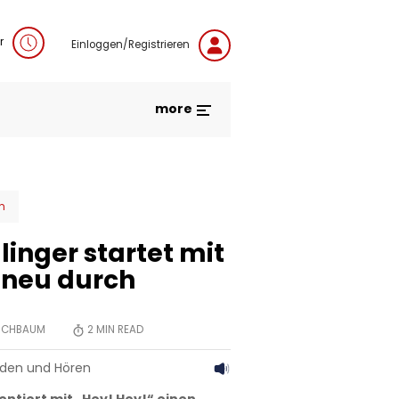
r
Einloggen/Registrieren
more
n
inger startet mit
 neu durch
RSCHBAUM
2
MIN READ
aden und Hören