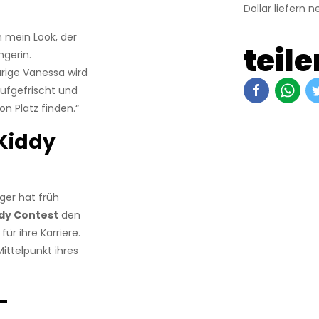
Dollar liefern 
 mein Look, der
teile
ngerin.
aarige Vanessa wird
ufgefrischt und
n Platz finden.“
Kiddy
ger hat früh
dy Contest
den
ür ihre Karriere.
ttelpunkt ihres
-