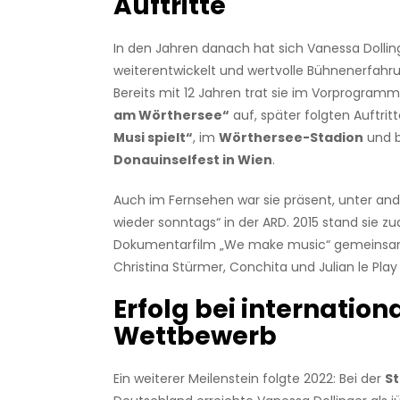
Auftritte
In den Jahren danach hat sich Vanessa Dolling
weiterentwickelt und wertvolle Bühnenerfah
Bereits mit 12 Jahren trat sie im Vorprogram
am Wörthersee“
auf, später folgten Auftritt
Musi spielt“
, im
Wörthersee-Stadion
und 
Donauinselfest in Wien
.
Auch im Fernsehen war sie präsent, unter an
wieder sonntags“ in der ARD. 2015 stand sie z
Dokumentarfilm „We make music“ gemeinsa
Christina Stürmer, Conchita und Julian le Pla
Erfolg bei internatio
Wettbewerb
Ein weiterer Meilenstein folgte 2022: Bei der
S