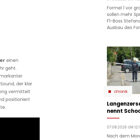
Formel 1 vor g
sollen mehr Sp
F1-Boss Stefan
Ausbau des Fo
er
einen
hr geht.
 markanter
ound, der klar
ong vermittelt
chronik
nd positioniert
Langenzersd
te.
nennt Scho
07.08.2026 UM 12:
Nach dem Mord 