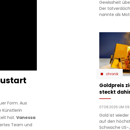
Gewissheit über
Der tatverdäch
nannte als Mot
chronik
ustart
Goldpreis zi
steckt dahi
euer Form. Aus
07.08.2026 UM 09
 Künstlerin
Gold ist wieder 
kelt hat.
Vanessa
auf den höchst
euertes Team und
Schwache US-J