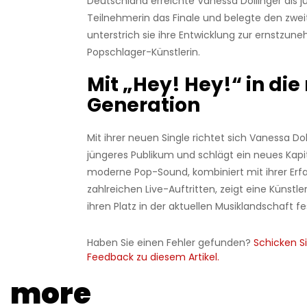
Deutschland erreichte Vanessa Dollinger als j
Teilnehmerin das Finale und belegte den zwei
unterstrich sie ihre Entwicklung zur ernstzu
Popschlager-Künstlerin.
Mit „Hey! Hey!“ in die
Generation
Mit ihrer neuen Single richtet sich Vanessa Dol
jüngeres Publikum und schlägt ein neues Kapit
moderne Pop-Sound, kombiniert mit ihrer Erf
zahlreichen Live-Auftritten, zeigt eine Künstle
ihren Platz in der aktuellen Musiklandschaft fes
Haben Sie einen Fehler gefunden?
Schicken Si
Feedback zu diesem Artikel.
more