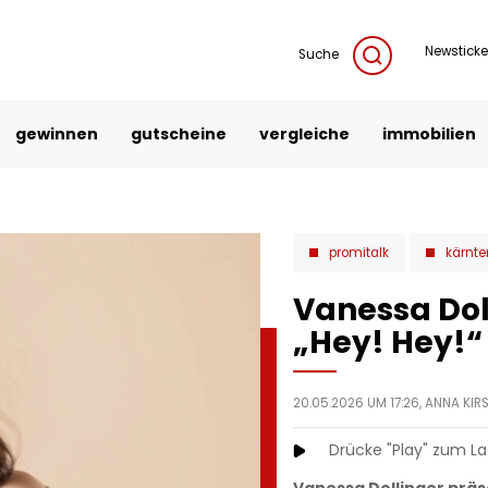
Newsticke
Suche
gewinnen
gutscheine
vergleiche
immobilien
promitalk
kärnte
Vanessa Doll
„Hey! Hey!“
20.05.2026 UM 17:26,
ANNA KI
Drücke "Play" zum L