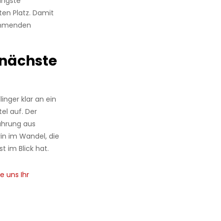
üngste
ten Platz. Damit
nehmenden
 nächste
linger klar an ein
el auf. Der
ahrung aus
rin im Wandel, die
t im Blick hat.
e uns Ihr