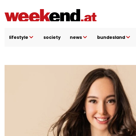
Direkt
zum
Inhalt
lifestyle
society
news
bundesland