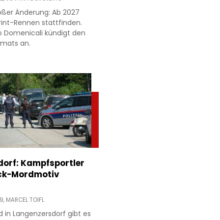
roßer Änderung: Ab 2027
rint-Rennen stattfinden.
o Domenicali kündigt den
rmats an.
orf: Kampfsportler
ck-Mordmotiv
19,
MARCEL TOIFL
in Langenzersdorf gibt es