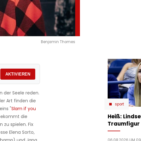
Benjamin Thomes
AKTIVIEREN
n der Seele reden.
er Art finden die
sport
ins "
Slam if you
Heiß: Linds
 bekommt die
Traumfigur 
zu spielen. Fix
sse Elena Sorto,
e-Champ) und Jana
06.08.2026 UM 09