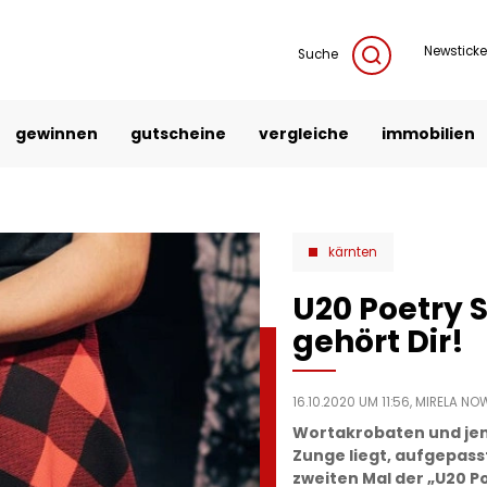
Newsticke
Suche
gewinnen
gutscheine
vergleiche
immobilien
kärnten
U20 Poetry 
gehört Dir!
16.10.2020 UM 11:56,
MIRELA NO
Wortakrobaten und jene
Zunge liegt, aufgepass
zweiten Mal der „U20 Po