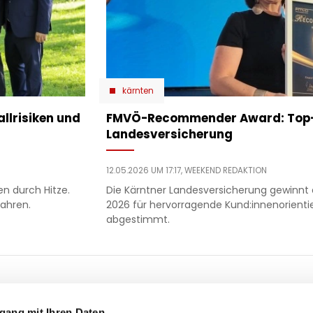
kärnten
allrisiken und
​FMVÖ-Recommender Award: Top-
Landesversicherung
12.05.2026 UM 17:17,
WEEKEND REDAKTION
n durch Hitze.
Die Kärntner Landesversicherung gewin
fahren.
2026 für hervorragende Kund:innenorient
abgestimmt.
ooter
 & motor
liebe
ty
politik
gang mit Ihren Daten