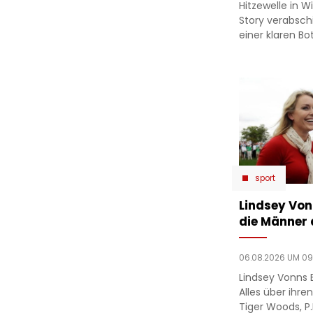
Hitzewelle in W
Story verabsc
einer klaren Bo
sport
Lindsey Von
die Männer a
06.08.2026 UM 09
Lindsey Vonns 
Alles über ih
Tiger Woods, P