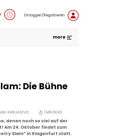
r
Einloggen/Registrieren
more
Slam: Die Bühne
WAK-KARIJASEVIC
1
MIN READ
, denen noch so viel auf der
t! Am 24. Oktober findet zum
etry Slam” in Klagenfurt statt.