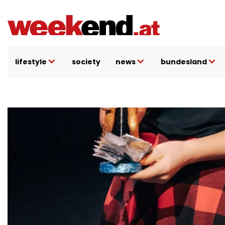
Direkt
zum
Inhalt
lifestyle
society
news
bundesland