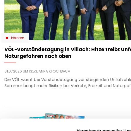
kärnten
VÖL-Vorständetagung in Villach: Hitze treibt Unf
Naturgefahren nach oben
01.07.2026 UM 13:53,
ANNA KIRSCHBAUM
Die VÖL warnt bei Vorständetagung vor steigenden Unfallzahle
Sommer bringt mehr Risiken bei Verkehr, Freizeit und Naturge
F
auto
beau
Verantwortungsvoller Um