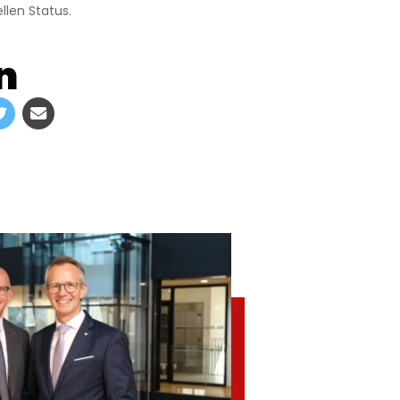
llen Status.
n