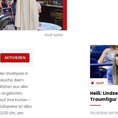
Stadt Spittal
AKTIVIEREN
 der Stadtpark in
enküche. Beim
sport
itäten aus aller
Heiß: Linds
n angeboten.
Traumfigur 
auf ihre Kosten –
üßspeise ist alles
22.00 Uhr, am
06.08.2026 UM 09