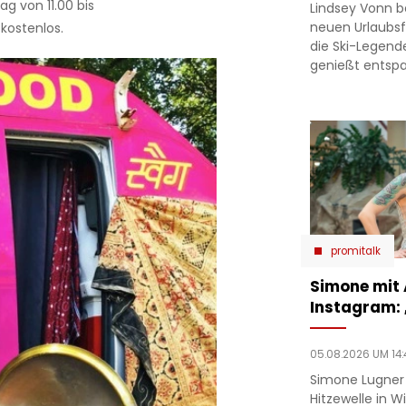
g von 11.00 bis
Lindsey Vonn b
neuen Urlaubsfo
 kostenlos.
die Ski-Legend
genießt entsp
promitalk
Simone mit
Instagram:
05.08.2026 UM 14:
Simone Lugner
Hitzewelle in W