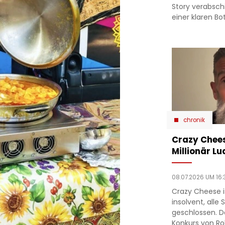
Story verabsc
einer klaren Bo
chronik
Crazy Chees
Millionär Lu
08.07.2026 UM 16:
Crazy Cheese is
insolvent, alle
geschlossen. D
Konkurs von Ro