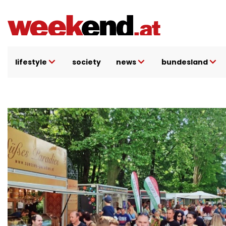
Direkt
zum
Inhalt
lifestyle
society
news
bundesland