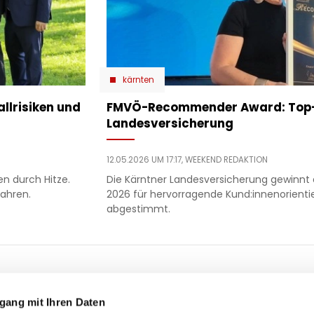
kärnten
allrisiken und
​FMVÖ-Recommender Award: Top-
Landesversicherung
12.05.2026 UM 17:17,
WEEKEND REDAKTION
n durch Hitze.
Die Kärntner Landesversicherung gewin
fahren.
2026 für hervorragende Kund:innenorient
abgestimmt.
ooter
 & motor
liebe
ty
politik
gang mit Ihren Daten