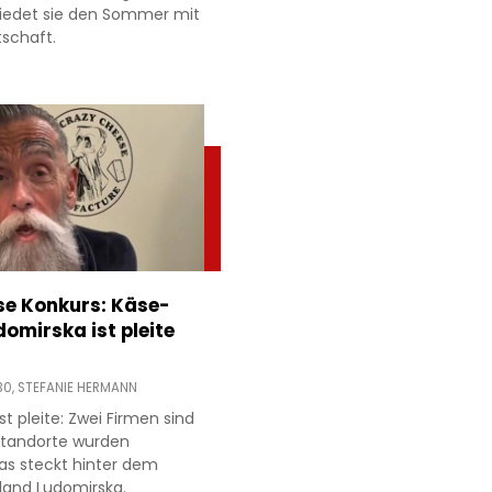
hiedet sie den Sommer mit
tschaft.
e Konkurs: Käse-
domirska ist pleite
30,
STEFANIE HERMANN
t pleite: Zwei Firmen sind
 Standorte wurden
as steckt hinter dem
land Ludomirska.