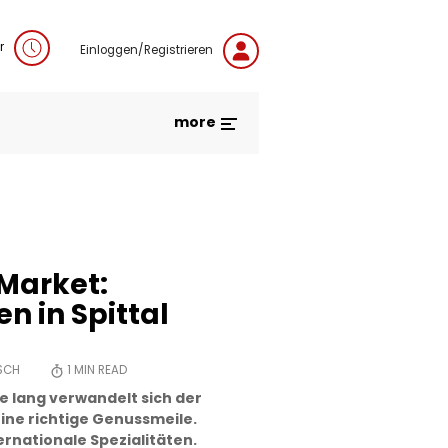
r
Einloggen/Registrieren
more
 Market:
en in Spittal
SCH
1
MIN READ
 lang verwandelt sich der
eine richtige Genussmeile.
rnationale Spezialitäten.