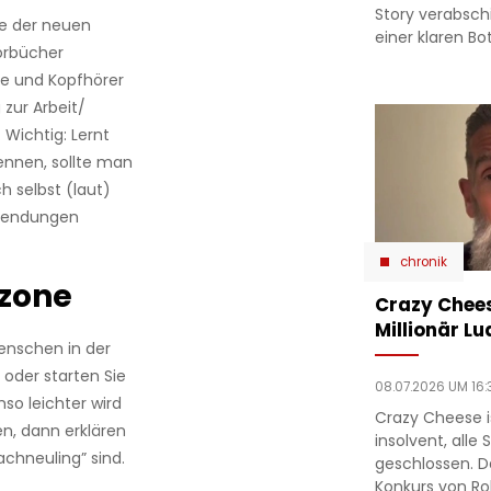
Story verabsc
ie der neuen
einer klaren Bo
Hörbücher
e und Kopfhörer
zur Arbeit/
Wichtig: Lernt
ennen, sollte man
h selbst (laut)
osendungen
chronik
tzone
Crazy Chees
Millionär Lu
enschen in der
oder starten Sie
08.07.2026 UM 16:
so leichter wird
Crazy Cheese is
en, dann erklären
insolvent, alle
chneuling” sind.
geschlossen. D
Konkurs von Ro