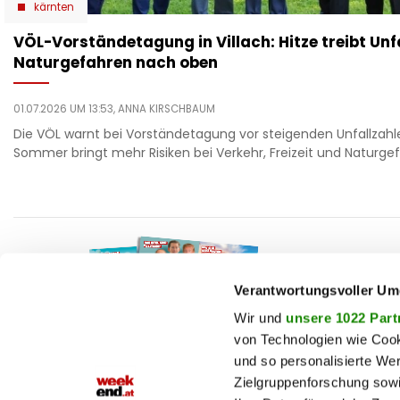
kärnten
VÖL-Vorständetagung in Villach: Hitze treibt Unf
Naturgefahren nach oben
01.07.2026 UM 13:53,
ANNA KIRSCHBAUM
Die VÖL warnt bei Vorständetagung vor steigenden Unfallzahle
Sommer bringt mehr Risiken bei Verkehr, Freizeit und Naturge
F
auto
beau
Verantwortungsvoller Um
T
chron
Wir und
unsere 1022 Part
von Technologien wie Cook
fashi
und so personalisierte We
M
fitne
Zielgruppenforschung sowi