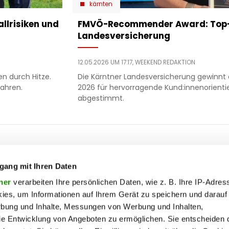
kärnten
allrisiken und
​FMVÖ-Recommender Award: Top-
Landesversicherung
12.05.2026 UM 17:17,
WEEKEND REDAKTION
n durch Hitze.
Die Kärntner Landesversicherung gewin
fahren.
2026 für hervorragende Kund:innenorient
abgestimmt.
ooter
 & motor
liebe
ty
politik
gang mit Ihren Daten
op
Soc
ik
reise
ner
verarbeiten Ihre persönlichen Daten, wie z. B. Ihre IP-Adress
ies, um Informationen auf Ihrem Gerät zu speichern und darauf
on
society
rbung und Inhalte, Messungen von Werbung und Inhalten,
enu
ss
sport
e Entwicklung von Angeboten zu ermöglichen. Sie entscheiden 