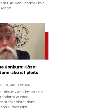
hiedet sie den Sommer mit
tschaft.
e Konkurs: Käse-
domirska ist pleite
30,
STEFANIE HERMANN
t pleite: Zwei Firmen sind
 Standorte wurden
as steckt hinter dem
land Ludomirska.