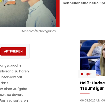
schneller eine neue Sp
iStock.com/SIphotography
AKTIVIEREN
mgangssprache
ellerrand zu hören,
sport
 Interview mit
Heiß: Linds
 dass
Traumfigur 
on einer Aufgabe
lsweise davon,
Form zu sortieren.
06.08.2026 UM 09