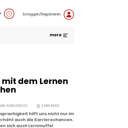
r
Einloggen/Registrieren
more
s mit dem Lernen
chen
WAK-KARIJASEVIC
2
MIN READ
prachigkeit hilft uns nicht nur im
 erhöht auch die Karrierechancen.
en sich auch Lernmuffel