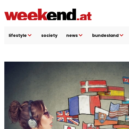
Direkt
zum
Inhalt
lifestyle
society
news
bundesland