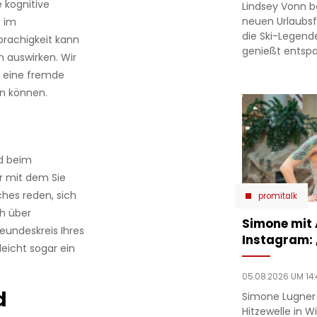
e kognitive
Lindsey Vonn b
neuen Urlaubsfo
h im
die Ski-Legend
rachigkeit kann
genießt entsp
n auswirken. Wir
er eine fremde
en können.
nd beim
r mit dem Sie
ches reden, sich
promitalk
h über
Simone mit
eundeskreis Ihres
Instagram:
leicht sogar ein
05.08.2026 UM 14:
d
Simone Lugner
Hitzewelle in W