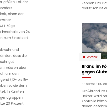
r größte Teil der
Rennen um Dav
sonders
realistisch ist
eit, einen der
ärntner
 KAT Züge
e innerhalb von 24
rn zum Einsatzort
nabwehr und
ärnten, dass die
chronik
 sehr gut
Brand im F
gen müssen aber
gegen Glutn
uch um den
gend (10- bis 15-
06.08.2026 UM 08
erben sowie dem
Großbrand im 
tet. In Kärnten
Hektar Wald ha
rjugendgruppen
Kontrolle kämp
lze 20 Prozent.
gegen gefährli