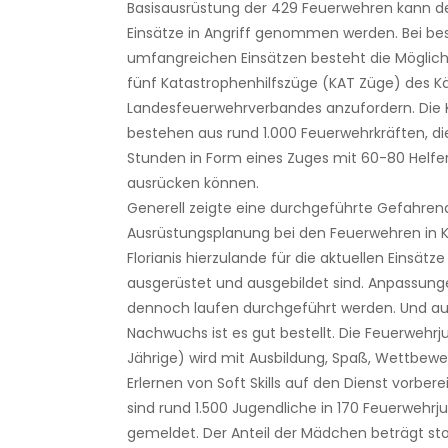
Basisausrüstung der 429 Feuerwehren kann de
Einsätze in Angriff genommen werden. Bei be
umfangreichen Einsätzen besteht die Möglichk
fünf Katastrophenhilfszüge (KAT Züge) des K
Landesfeuerwehrverbandes anzufordern. Die
bestehen aus rund 1.000 Feuerwehrkräften, di
Stunden in Form eines Zuges mit 60-80 Helfe
ausrücken können.
Generell zeigte eine durchgeführte Gefahre
Ausrüstungsplanung bei den Feuerwehren in K
Florianis hierzulande für die aktuellen Einsätze
ausgerüstet und ausgebildet sind. Anpassun
dennoch laufen durchgeführt werden. Und a
Nachwuchs ist es gut bestellt. Die Feuerwehrju
Jährige) wird mit Ausbildung, Spaß, Wettbew
Erlernen von Soft Skills auf den Dienst vorberei
sind rund 1.500 Jugendliche in 170 Feuerweh
gemeldet. Der Anteil der Mädchen beträgt sto