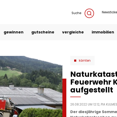
Newsticke
Suche
gewinnen
gutscheine
vergleiche
immobilien
kärnten
Naturkatastr
Feuerwehr 
aufgestellt
26.08.2022 UM 12:12,
PIA KULME
Der diesjährige Sommer