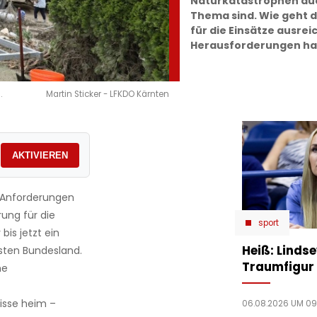
Naturkatastrophen au
Thema sind. Wie geht d
für die Einsätze ausre
Herausforderungen hat
.
Martin Sticker - LFKDO Kärnten
AKTIVIEREN
 Anforderungen
rung für die
sport
is jetzt ein
Heiß: Linds
hsten Bundesland.
Traumfigur 
he
isse heim –
06.08.2026 UM 09