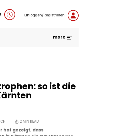
r
Einloggen/Registrieren
more
ophen: so ist die
Kärnten
SCH
2
MIN READ
 hat gezeigt, dass