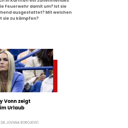
ch in Kärnten ein zunehmendes
ie Feuerwehr damit um? Ist sie
ichend ausgestattet? Mit welchen
 sie zu kämpfen?
ey Vonn zeigt
im Urlaub
:28,
JOVANA BOROJEVIC