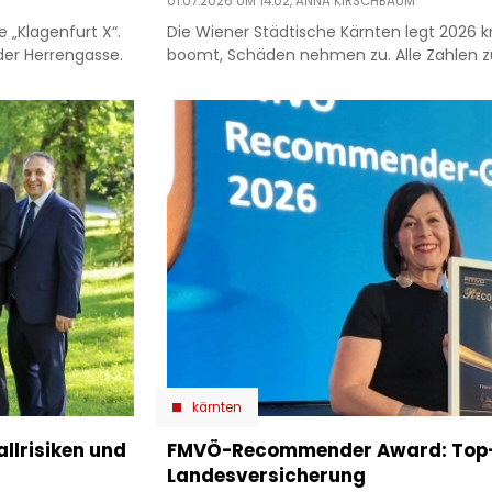
01.07.2026 UM 14:02,
ANNA KIRSCHBAUM
e „Klagenfurt X“.
Die Wiener Städtische Kärnten legt 2026 kr
der Herrengasse.
boomt, Schäden nehmen zu. Alle Zahlen zu
kärnten
allrisiken und
​FMVÖ-Recommender Award: Top-
Landesversicherung