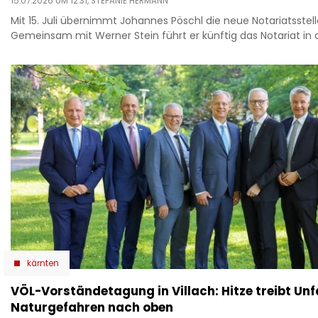
15.07.2026 UM 12:31,
STEFANIE HERMANN
Mit 15. Juli übernimmt Johannes Pöschl die neue Notariatsstell
Gemeinsam mit Werner Stein führt er künftig das Notariat in 
kärnten
VÖL-Vorständetagung in Villach: Hitze treibt Unf
Naturgefahren nach oben