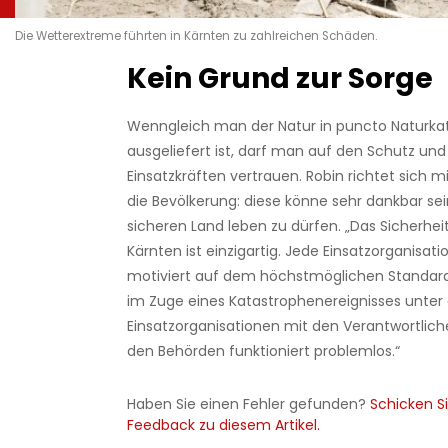
Die Wetterextreme führten in Kärnten zu zahlreichen Schäden.
Kein Grund zur Sorge
Wenngleich man der Natur in puncto Naturkat
ausgeliefert ist, darf man auf den Schutz und 
Einsatzkräften vertrauen. Robin richtet sich m
die Bevölkerung: diese könne sehr dankbar sei
sicheren Land leben zu dürfen. „Das Sicherhei
Kärnten ist einzigartig. Jede Einsatzorganisati
motiviert auf dem höchstmöglichen Standard
im Zuge eines Katastrophenereignisses unter
Einsatzorganisationen mit den Verantwortliche
den Behörden funktioniert problemlos.“
Haben Sie einen Fehler gefunden?
Schicken Si
Feedback zu diesem Artikel.