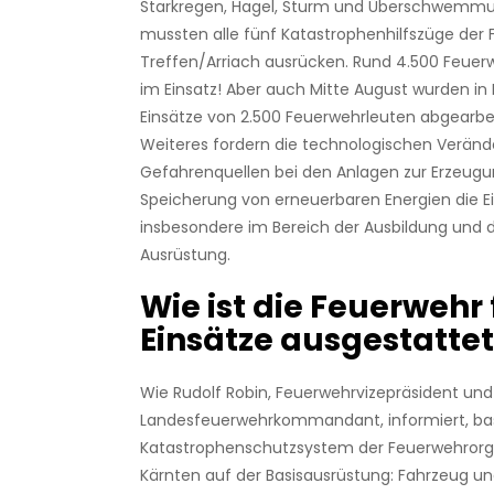
Starkregen, Hagel, Sturm und Überschwemmu
mussten alle fünf Katastrophenhilfszüge der
Treffen/Arriach ausrücken. Rund 4.500 Feuer
im Einsatz! Aber auch Mitte August wurden in
Einsätze von 2.500 Feuerwehrleuten abgearbei
Weiteres fordern die technologischen Verän
Gefahrenquellen bei den Anlagen zur Erzeug
Speicherung von erneuerbaren Energien die Ei
insbesondere im Bereich der Ausbildung und
Ausrüstung.
Wie ist die Feuerwehr 
Einsätze ausgestattet
Wie Rudolf Robin, Feuerwehrvizepräsident und
Landesfeuerwehrkommandant, informiert, bas
Katastrophenschutzsystem der Feuerwehrorga
Kärnten auf der Basisausrüstung: Fahrzeug und