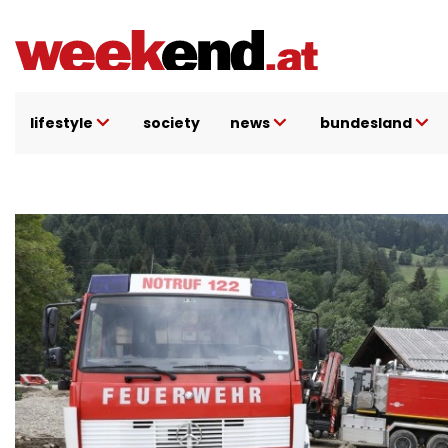
Direkt
zum
Inhalt
lifestyle
society
news
bundesland