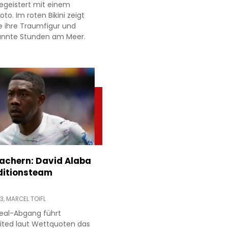
egeistert mit einem
to. Im roten Bikini zeigt
e ihre Traumfigur und
annte Stunden am Meer.
achern: David Alaba
ditionsteam
13,
MARCEL TOIFL
eal-Abgang führt
ited laut Wettquoten das