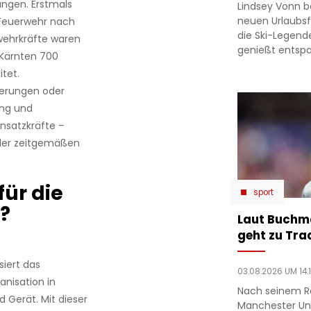
ngen. Erstmals
Lindsey Vonn b
neuen Urlaubsfo
 Feuerwehr nach
die Ski-Legend
wehrkräfte waren
genießt entsp
 Kärnten 700
tet.
derungen oder
ung und
nsatzkräfte –
 der zeitgemäßen
für die
sport
?
Laut Buchm
geht zu Tra
iert das
03.08.2026 UM 14:
nisation in
Nach seinem R
 Gerät. Mit dieser
Manchester Un