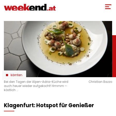
Direkt
zum
Inhalt
kärnten
Bei den Tagen der Alpen-Adria-Küche wird
Christian Bazzo
auch heuer wieder aufgekocht! Hmmm –
köstlich …
Klagenfurt: Hotspot für Genießer