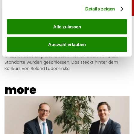
Abschnitt Einzelheiten
fest.
Details zeigen
chronik
Crazy Cheese Konkurs: Käse-Millionär
Alle zulassen
Ludomirska ist pleite
Auswahl erlauben
08.07.2026 UM 16:30,
STEFANIE HERMANN
Crazy Cheese ist pleite: Zwei Firmen sind insolvent, alle
Standorte wurden geschlossen. Das steckt hinter dem
Konkurs von Roland Ludomirska.
more