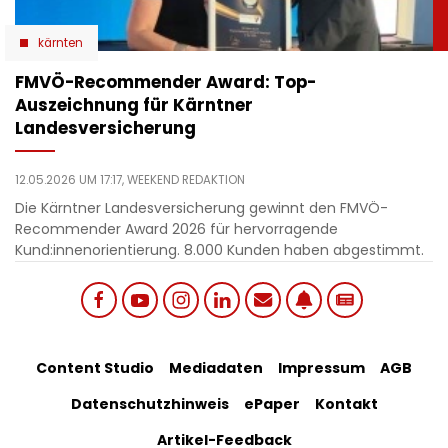
kärnten
​FMVÖ-Recommender Award: Top-
Auszeichnung für Kärntner
Landesversicherung
12.05.2026 UM 17:17,
WEEKEND REDAKTION
Die Kärntner Landesversicherung gewinnt den FMVÖ-
Recommender Award 2026 für hervorragende
Kund:innenorientierung. 8.000 Kunden haben abgestimmt.
Social
Footer
Content Studio
Mediadaten
Impressum
AGB
links
Datenschutzhinweis
ePaper
Kontakt
Bottom
menu
Artikel-Feedback