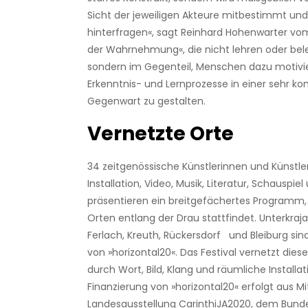
Sicht der jeweiligen Akteure mitbestimmt und 
hinterfragen«, sagt Reinhard Hohenwarter vo
der Wahrnehmung«, die nicht lehren oder be
sondern im Gegenteil, Menschen dazu motivie
Erkenntnis- und Lernprozesse in einer sehr k
Gegenwart zu gestalten.
Vernetzte Orte
34 zeitgenössische Künstlerinnen und Künstle
Installation, Video, Musik, Literatur, Schauspi
präsentieren ein breitgefächertes Programm,
Orten entlang der Drau stattfindet. Unterkraj
Ferlach, Kreuth, Rückersdorf und Bleiburg sin
von »horizontal20«. Das Festival vernetzt die
durch Wort, Bild, Klang und räumliche Install
Finanzierung von »horizontal20« erfolgt aus Mi
Landesausstellung CarinthiJA2020, dem Bund