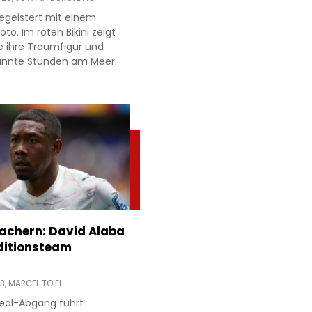
egeistert mit einem
to. Im roten Bikini zeigt
e ihre Traumfigur und
annte Stunden am Meer.
achern: David Alaba
ditionsteam
13,
MARCEL TOIFL
eal-Abgang führt