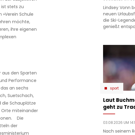
ist stets zu
Lindsey Vonn b
neuen Urlaubsfo
m »Verein Schule
die Ski-Legend
lehren möchte,
genießt entsp
ren, ihre eigenen
omplexen
r aus den Sparten
el und Performance
 das an sechs
sport
ach, Suetschach,
Laut Buchm
d die Schauplätze
geht zu Tra
se Orte miteinander
ationen. Die
03.08.2026 UM 14:
tteln der
Nach seinem R
esministerium