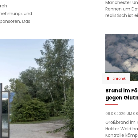
Manchester Un
urch
Rennen um Dav
hrnehmung« und
realistisch ist
Sponsoren. Das
chronik
Brand im F
gegen Glutn
06.08.2026 UM 08
Großbrand im 
Hektar Wald ha
Kontrolle kämp