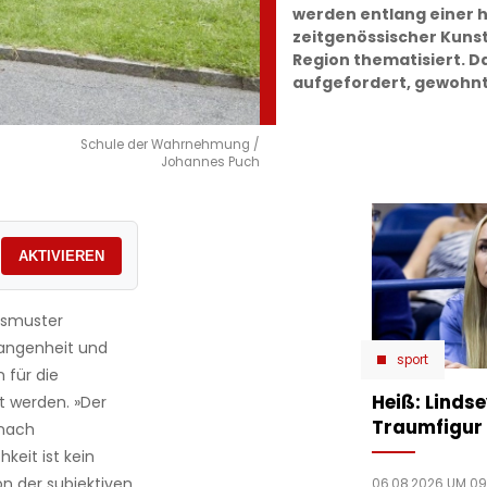
werden entlang einer h
zeitgenössischer Kunst
Region thematisiert. 
aufgefordert, gewohnt
Schule der Wahrnehmung /
Johannes Puch
AKTIVIEREN
smuster
angenheit und
sport
 für die
Heiß: Linds
t werden. »Der
Traumfigur 
 nach
keit ist kein
on der subjektiven
06.08.2026 UM 09