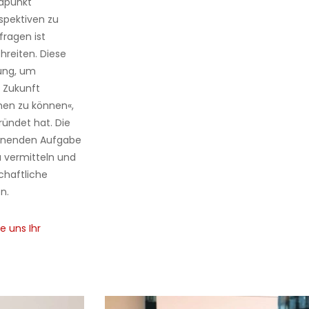
ndpunkt
spektiven zu
fragen ist
reiten. Diese
zung, um
, Zukunft
en zu können«,
ründet hat. Die
annenden Aufgabe
u vermitteln und
chaftliche
n.
e uns Ihr