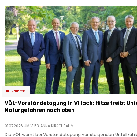
kärnten
VÖL-Vorständetagung in Villach: Hitze treibt Unf
Naturgefahren nach oben
01.07.2026 UM 13:53,
ANNA KIRSCHBAUM
Die VÖL warnt bei Vorständetagung vor steigenden Unfallzahle