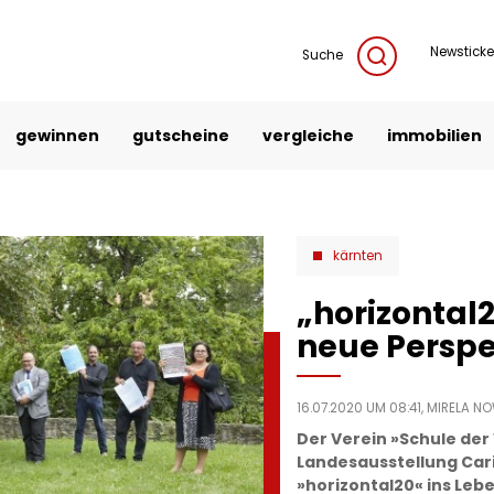
Newsticke
Suche
gewinnen
gutscheine
vergleiche
immobilien
kärnten
„horizontal2
neue Perspe
16.07.2020 UM 08:41,
MIRELA N
Der Verein »Schule de
Landesausstellung Cari
»horizontal20« ins Leb