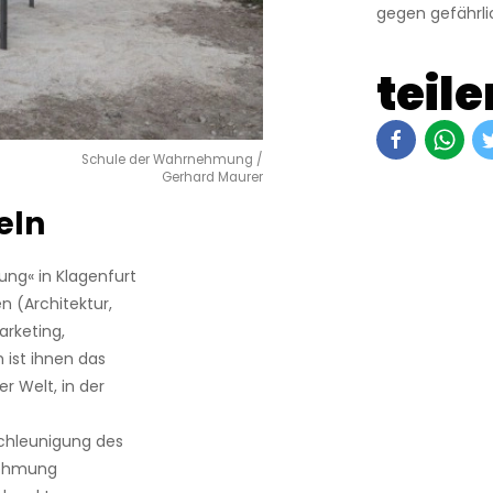
gegen gefährli
teile
Schule der Wahrnehmung /
Gerhard Maurer
eln
ng« in Klagenfurt
 (Architektur,
arketing,
 ist ihnen das
r Welt, in der
chleunigung des
rnehmung