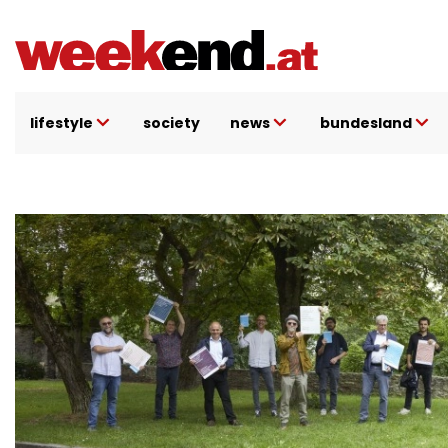
Direkt
zum
Inhalt
lifestyle
society
news
bundesland