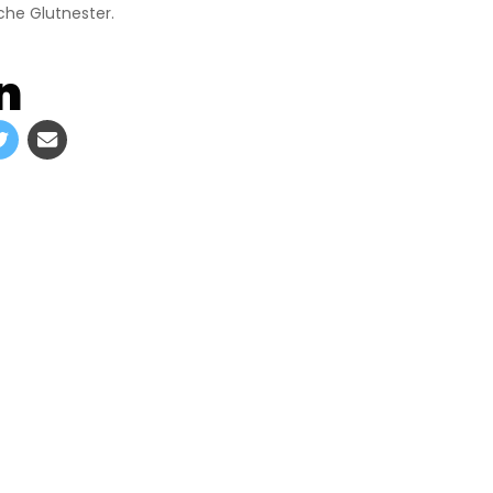
che Glutnester.
n