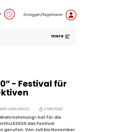
r
Einloggen/Registrieren
more
0” - Festival für
ktiven
OWAK-KARIJASEVIC
2
MIN READ
r Wahrnehmung« hat für die
nthiJA2020 das Festival
en gerufen. Von Juli bis November