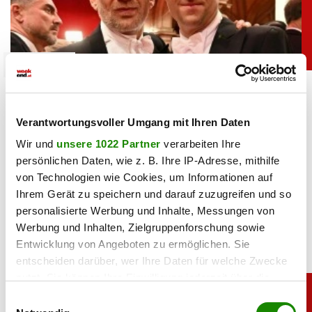
promitalk
Hochmair zu Liebesauftritt am Opernball:
„Jetzt ist es raus!”
Verantwortungsvoller Umgang mit Ihren Daten
Wir und
unsere 1022 Partner
verarbeiten Ihre
13.02.2026 UM 11:31,
ANNA KIRSCHBAUM
persönlichen Daten, wie z. B. Ihre IP-Adresse, mithilfe
Spekulation um Liebes-Outing von Philipp Hochmair beim
Wiener Opernball: Im Vorfeld kochte die Gerüchteküche
von Technologien wie Cookies, um Informationen auf
über, das sagt der Schauspieler zur Begleitung.
Ihrem Gerät zu speichern und darauf zuzugreifen und so
personalisierte Werbung und Inhalte, Messungen von
Werbung und Inhalten, Zielgruppenforschung sowie
Entwicklung von Angeboten zu ermöglichen. Sie
entscheiden darüber, wer Ihre Daten für welche Zwecke
nutzt. Sie können Ihre Einwilligung jederzeit über die
Cookie-Erklärung oder durch Klicken auf das Privacy
Einwilligungsauswahl
Trigger Symbol ändern oder widerrufen