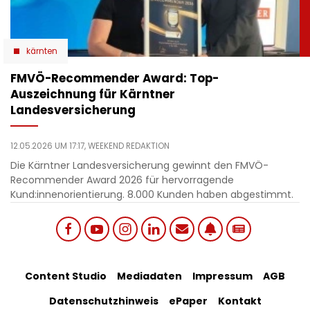
kärnten
​FMVÖ-Recommender Award: Top-
Auszeichnung für Kärntner
Landesversicherung
12.05.2026 UM 17:17,
WEEKEND REDAKTION
Die Kärntner Landesversicherung gewinnt den FMVÖ-
Recommender Award 2026 für hervorragende
Kund:innenorientierung. 8.000 Kunden haben abgestimmt.
Social
Footer
Content Studio
Mediadaten
Impressum
AGB
links
Datenschutzhinweis
ePaper
Kontakt