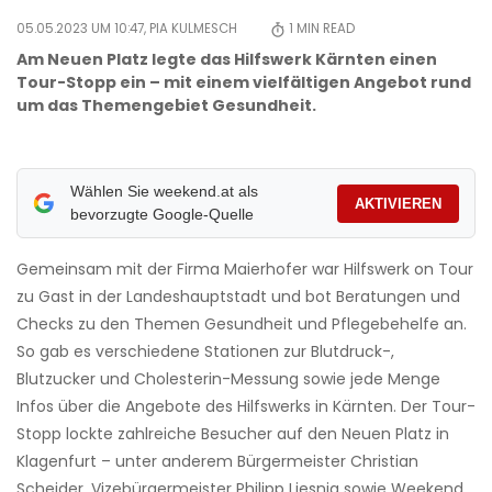
05.05.2023 UM 10:47,
PIA KULMESCH
1
MIN READ
Am Neuen Platz legte das Hilfswerk Kärnten einen
Tour-Stopp ein – mit einem vielfältigen Angebot rund
um das Themengebiet Gesundheit.
Wählen Sie weekend.at als
AKTIVIEREN
bevorzugte Google-Quelle
Gemeinsam mit der Firma Maierhofer war Hilfswerk on Tour
zu Gast in der Landeshauptstadt und bot Beratungen und
Checks zu den Themen Gesundheit und Pflegebehelfe an.
So gab es verschiedene Stationen zur Blutdruck-,
Blutzucker und Cholesterin-Messung sowie jede Menge
Infos über die Angebote des Hilfswerks in Kärnten. Der Tour-
Stopp lockte zahlreiche Besucher auf den Neuen Platz in
Klagenfurt – unter anderem Bürgermeister Christian
Scheider, Vizebürgermeister Philipp Liesnig sowie Weekend