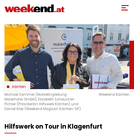
Direkt
zum
Inhalt
kärnten
Michael Sammer (Marketingleitung
Weekend Kärnten
Maierhofer GmbH), Elisabeth Scheucher-
Pichler (Präsidentin Hilfswerk Kärnten) und
Daniel Klier (Weekend Magazin Kärnten-GF).
Hilfswerk on Tour in Klagenfurt