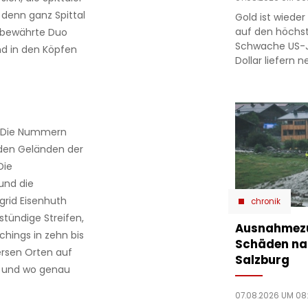
 denn ganz Spittal
Gold ist wieder 
auf den höchst
s bewährte Duo
Schwache US-J
nd in den Köpfen
Dollar liefern 
l. Die Nummern
den Geländen der
Die
und die
grid Eisenhuth
chronik
tündige Streifen,
Ausnahmezu
chings in zehn bis
Schäden nac
ersen Orten auf
Salzburg
n und wo genau
07.08.2026 UM 08