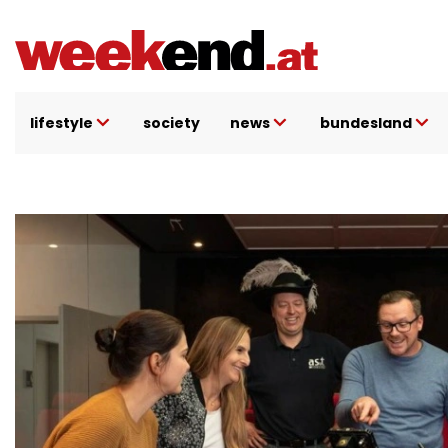
Direkt
zum
Inhalt
lifestyle
society
news
bundesland