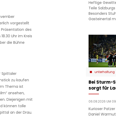
Heftige Gewit
Teile Salzburgs
Besonders Stuh
November
Gasteinertal 
rlich vorgestellt
e Präsentation des
18.30 Uhr im Kreis
ber die Bühne
unterhaltung
Spittaler
nstick zu kaufen
Bei Sturm-S
em Thema ist
sorgt für L
sfilm“ ansehen,
en. Diejenigen mit
06.08.2026 UM 09
d können tolle
Kurioser Patze
pittal an der Drau.
Daniel Warmut