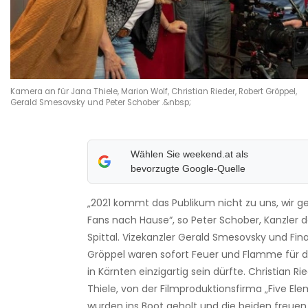
Kamera an für Jana Thiele, Marion Wolf, Christian Rieder, Robert Gröppel,
Gerald Smesovsky und Peter Schober .&nbsp;
Wählen Sie weekend.at als
bevorzugte Google-Quelle
„2021 kommt das Publikum nicht zu uns, wir 
Fans nach Hause“, so Peter Schober, Kanzler d
Spittal. Vizekanzler Gerald Smesovsky und Fin
Gröppel waren sofort Feuer und Flamme für die
in Kärnten einzigartig sein dürfte. Christian R
Thiele, von der Filmproduktionsfirma „Five Ele
wurden ins Boot geholt und die beiden freuen s