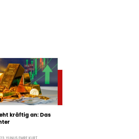
eht kräftig an: Das
nter
:23,
YUNUS EMRE KURT