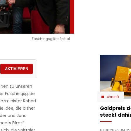
Faschingsgilde Spittal
AKTIVIEREN
gehen zu unseren
er Faschingsgilde
chronik
anzminister Robert
Goldpreis zi
 Idee, die bisher
steckt dahi
ieder und Jana
ments Films“
ich, die Spittaler
07.08.2026 UM 09