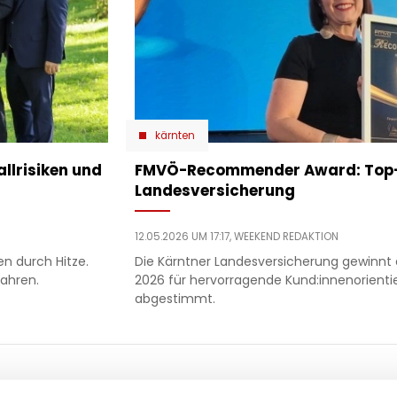
kärnten
allrisiken und
​FMVÖ-Recommender Award: Top-
Landesversicherung
12.05.2026 UM 17:17,
WEEKEND REDAKTION
n durch Hitze.
Die Kärntner Landesversicherung gewin
fahren.
2026 für hervorragende Kund:innenorient
abgestimmt.
ooter
 & motor
liebe