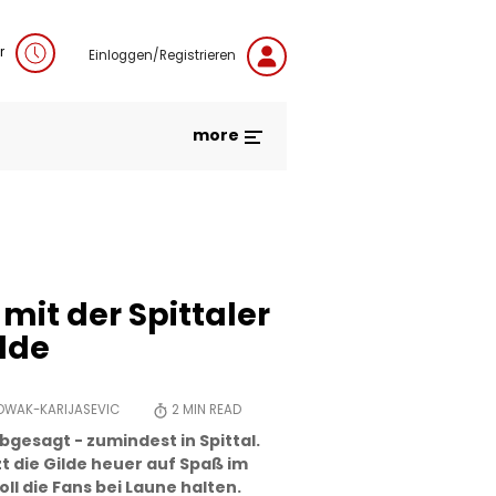
r
Einloggen/Registrieren
more
mit der Spittaler
lde
OWAK-KARIJASEVIC
2
MIN READ
abgesagt - zumindest in Spittal.
zt die Gilde heuer auf Spaß im
ll die Fans bei Laune halten.