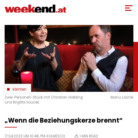
Direkt
zum
Inhalt
kärnten
Zwei-Personen-Stück mit Christian Hölbling
Manu Lasnik
und Brigitte Souček.
„Wenn die Beziehungskerze brennt“
17.04.2023 UM 10:48,
PIA KULMESCH
1
MIN READ