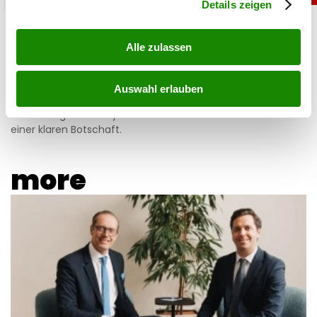
Details zeigen
Simone mit Ansage auf Instagram: „Komm nie
wieder”
Alle zulassen
05.08.2026 UM 14:47,
JOVANA BOROJEVIC
Auswahl erlauben
Simone Lugner hat genug von der Hitzewelle in Wien. In
ihrer Instagram-Story verabschiedet sie den Sommer mit
einer klaren Botschaft.
more