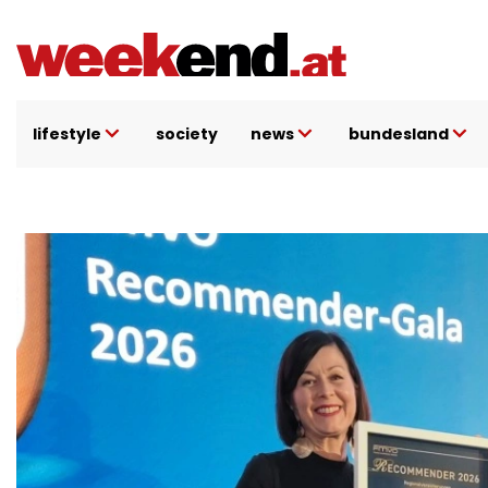
Direkt
zum
Inhalt
lifestyle
society
news
bundesland