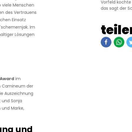
Vorfeld kochte
so viele Menschen
das sagt der Sc
hen des Vertrauens
ichen Einsatz
teile
 Tschemernjak. Im
haltiger Lösungen
Award
im
im Camineum der
Die Auszeichnung
 und Sonja
 und Marke,
rung und