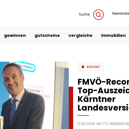
Newsticke
Suche
gewinnen
gutscheine
vergleiche
immobilien
kärnten
​FMVÖ-Rec
Top-Auszei
Kärntner
Landesvers
12.05.2026 UM 17:17,
WEEKEND R