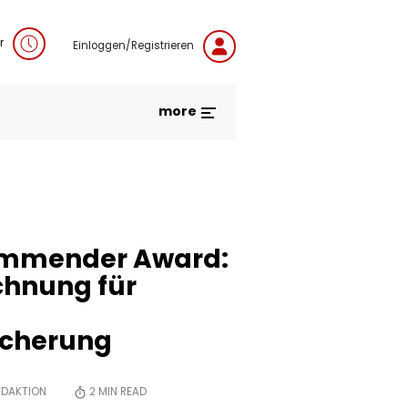
r
Einloggen/Registrieren
more
ommender Award:
chnung für
icherung
EDAKTION
2
MIN READ