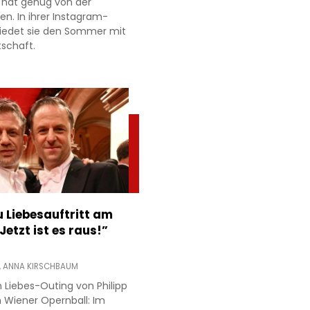
 hat genug von der
ien. In ihrer Instagram-
hiedet sie den Sommer mit
tschaft.
 Liebesauftritt am
Jetzt ist es raus!”
,
ANNA KIRSCHBAUM
 Liebes-Outing von Philipp
 Wiener Opernball: Im