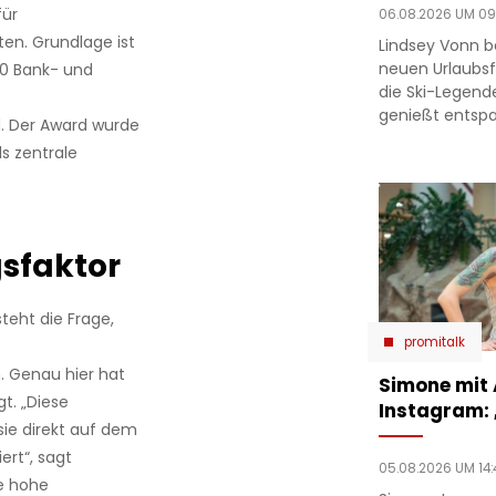
für
06.08.2026 UM 09
ten. Grundlage ist
Lindsey Vonn b
neuen Urlaubsfo
00 Bank- und
die Ski-Legend
genießt entsp
. Der Award wurde
ls zentrale
gsfaktor
teht die Frage,
promitalk
 Genau hier hat
Simone mit
t. „Diese
Instagram:
sie direkt auf dem
rt“, sagt
05.08.2026 UM 14:
ie hohe