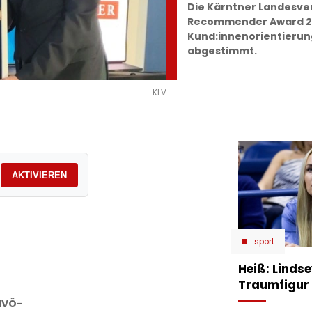
Die Kärntner Landesve
Recommender Award 20
Kund:innenorientierun
abgestimmt.
KLV
AKTIVIEREN
sport
Heiß: Linds
Traumfigur 
MVÖ-