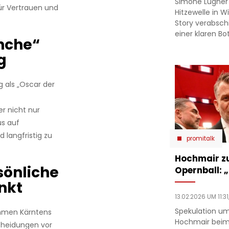
Simone Lugner
für Vertrauen und
Hitzewelle in W
Story verabsc
einer klaren Bo
nche“
g
g als „Oscar der
r nicht nur
us auf
 langfristig zu
promitalk
Hochmair zu
sönliche
Opernball: „
nkt
13.02.2026 UM 11:31
Spekulation um
ehmen Kärntens
Hochmair beim
scheidungen vor