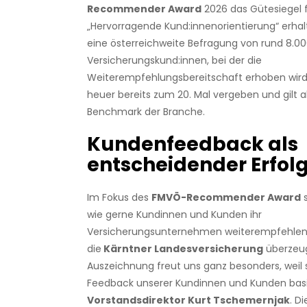
Recommender Award
2026 das Gütesiegel 
„Hervorragende Kund:innenorientierung“ erhal
eine österreichweite Befragung von rund 8.0
Versicherungskund:innen, bei der die
Weiterempfehlungsbereitschaft erhoben wird
heuer bereits zum 20. Mal vergeben und gilt a
Benchmark der Branche.
Kundenfeedback als
entscheidender Erfol
Im Fokus des
FMVÖ-Recommender Award
s
wie gerne Kundinnen und Kunden ihr
Versicherungsunternehmen weiterempfehlen.
die
Kärntner Landesversicherung
überzeug
Auszeichnung freut uns ganz besonders, weil 
Feedback unserer Kundinnen und Kunden basie
Vorstandsdirektor Kurt Tschemernjak
. D