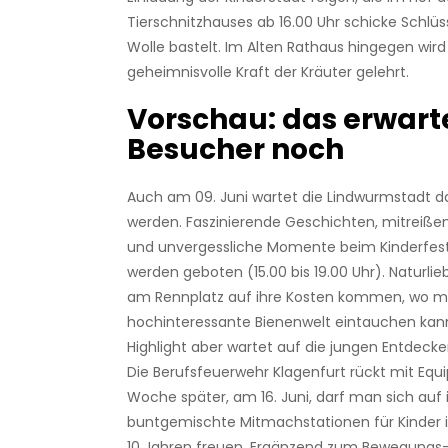
Tierschnitzhauses ab 16.00 Uhr schicke Schlü
Wolle bastelt. Im Alten Rathaus hingegen wird
geheimnisvolle Kraft der Kräuter gelehrt.
Vorschau: das erwarte
Besucher noch
Auch am 09. Juni wartet die Lindwurmstadt da
werden. Faszinierende Geschichten, mitreiß
und unvergessliche Momente beim Kinderfest
werden geboten (15.00 bis 19.00 Uhr). Naturl
am Rennplatz auf ihre Kosten kommen, wo ma
hochinteressante Bienenwelt eintauchen kann
Highlight aber wartet auf die jungen Entdecke
Die Berufsfeuerwehr Klagenfurt rückt mit Equ
Woche später, am 16. Juni, darf man sich auf
buntgemischte Mitmachstationen für Kinder i
10 Jahren freuen. Ergänzend zum Bewegungs