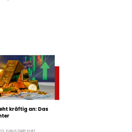
eht kräftig an: Das
nter
:23,
YUNUS EMRE KURT