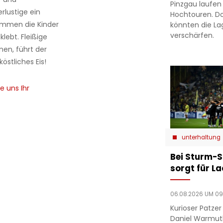
Pinzgau laufen
lustige ein
Hochtouren. D
ommen die Kinder
könnten die L
verschärfen.
lebt. Fleißige
nen, führt der
östliches Eis!
e uns Ihr
unterhaltung
Bei Sturm-S
sorgt für L
06.08.2026 UM 09
Kurioser Patze
Daniel Warmut