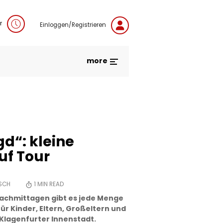
r
Einloggen/Registrieren
more
d“: kleine
uf Tour
ESCH
1
MIN READ
nachmittagen gibt es jede Menge
für Kinder, Eltern, Großeltern und
Klagenfurter Innenstadt.