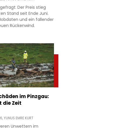
gefragt: Der Preis stieg
en Stand seit Ende Juni.
obdaten und ein fallender
neuen Rückenwind.
chäden im Pinzgau:
 die Zeit
06,
YUNUS EMRE KURT
eren Unwettern im