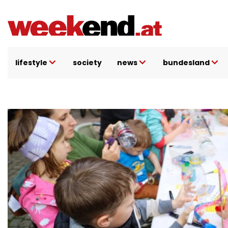
Direkt
zum
Inhalt
lifestyle
society
news
bundesland