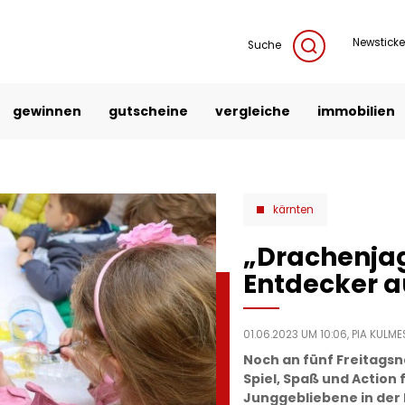
Newsticke
Suche
gewinnen
gutscheine
vergleiche
immobilien
kärnten
„Drachenjag
Entdecker a
01.06.2023 UM 10:06,
PIA KULM
Noch an fünf Freitags
Spiel, Spaß und Action 
Junggebliebene in der 