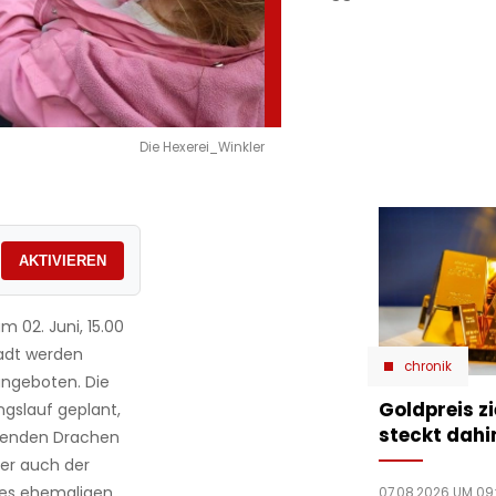
Die Hexerei_Winkler
AKTIVIEREN
m 02. Juni, 15.00
tadt werden
chronik
ngeboten. Die
Goldpreis zi
gslauf geplant,
steckt dahi
erenden Drachen
er auch der
 des ehemaligen
07.08.2026 UM 09