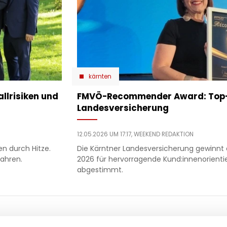
kärnten
allrisiken und
​FMVÖ-Recommender Award: Top-
Landesversicherung
12.05.2026 UM 17:17,
WEEKEND REDAKTION
n durch Hitze.
Die Kärntner Landesversicherung gewin
fahren.
2026 für hervorragende Kund:innenorient
abgestimmt.
ooter
 & motor
liebe