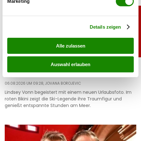
Marketing
Erfahren Sie mehr darüber, wie Ihre persönlichen Daten
verarbeitet werden, und legen Sie Ihre Präferenzen im
Abschnitt Einzelheiten
fest.
Details zeigen
Alle zulassen
sport
Auswahl erlauben
Heiß: Lindsey Vonn zeigt Traumfigur im Urlaub
06.08.2026 UM 09:28,
JOVANA BOROJEVIC
Lindsey Vonn begeistert mit einem neuen Urlaubsfoto. Im
roten Bikini zeigt die Ski-Legende ihre Traumfigur und
genießt entspannte Stunden am Meer.