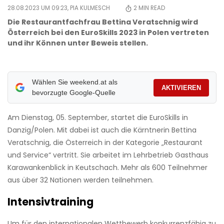
28.08.2023 UM 09:23,
PIA KULMESCH
2
MIN READ
Die Restaurantfachfrau Bettina Veratschnig wird
Österreich bei den EuroSkills 2023 in Polen vertreten
und ihr Können unter Beweis stellen.
Wählen Sie weekend.at als
AKTIVIEREN
bevorzugte Google-Quelle
Am Dienstag, 05. September, startet die EuroSkills in
Danzig/Polen. Mit dabei ist auch die Kärntnerin Bettina
Veratschnig, die Österreich in der Kategorie „Restaurant
und Service“ vertritt. Sie arbeitet im Lehrbetrieb Gasthaus
Karawankenblick in Keutschach. Mehr als 600 Teilnehmer
aus über 32 Nationen werden teilnehmen.
Intensivtraining
Um für den internationalen Wettbewerb konkurrenzfähig zu