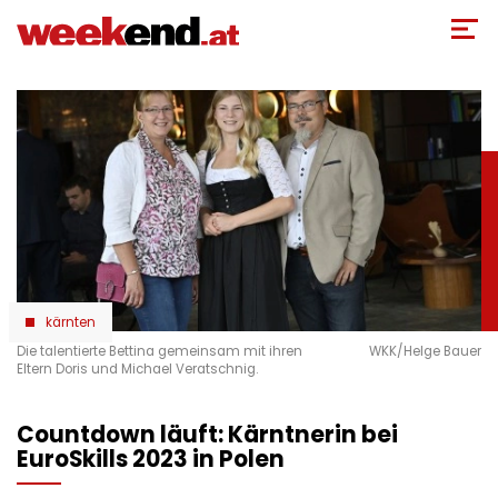
Direkt
zum
Inhalt
kärnten
Die talentierte Bettina gemeinsam mit ihren
WKK/Helge Bauer
Eltern Doris und Michael Veratschnig.
Countdown läuft: Kärntnerin bei
EuroSkills 2023 in Polen