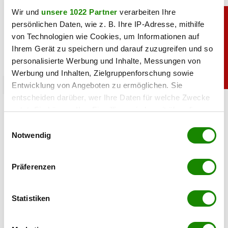
Wir und
unsere 1022 Partner
verarbeiten Ihre
persönlichen Daten, wie z. B. Ihre IP-Adresse, mithilfe
von Technologien wie Cookies, um Informationen auf
Ihrem Gerät zu speichern und darauf zuzugreifen und so
personalisierte Werbung und Inhalte, Messungen von
Werbung und Inhalten, Zielgruppenforschung sowie
Entwicklung von Angeboten zu ermöglichen. Sie
promitalk
entscheiden darüber, wer Ihre Daten für welche Zwecke
Simone mit Ansage auf Instagram: „Komm nie
nutzt. Sie können Ihre Einwilligung jederzeit über die
wieder”
Cookie-Erklärung oder durch Klicken auf das Privacy
Einwilligungsauswahl
Trigger Symbol ändern oder widerrufen
Notwendig
05.08.2026 UM 14:47,
JOVANA BOROJEVIC
Simone Lugner hat genug von der Hitzewelle in Wien. In
Wenn Sie es erlauben, würden wir auch gerne:
Präferenzen
ihrer Instagram-Story verabschiedet sie den Sommer mit
Informationen über Ihre geografische Lage
einer klaren Botschaft.
erfassen, welche bis auf einige Meter genau sein
können
Statistiken
Ihr Gerät durch aktives Scannen nach
bestimmten Merkmalen (Fingerprinting) identifizieren