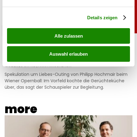
verarbeitet werden, und legen Sie Ihre Präferenzen im
Abschnitt Einzelheiten
fest.
Details zeigen
promitalk
Alle zulassen
Hochmair zu Liebesauftritt am Opernball:
„Jetzt ist es raus!”
Auswahl erlauben
13.02.2026 UM 11:31,
ANNA KIRSCHBAUM
Spekulation um Liebes-Outing von Philipp Hochmair beim
Wiener Opernball: Im Vorfeld kochte die Gerüchteküche
über, das sagt der Schauspieler zur Begleitung.
more