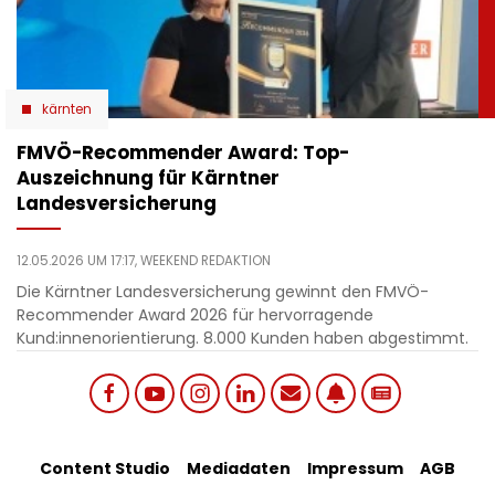
kärnten
​FMVÖ-Recommender Award: Top-
Auszeichnung für Kärntner
Landesversicherung
12.05.2026 UM 17:17,
WEEKEND REDAKTION
Die Kärntner Landesversicherung gewinnt den FMVÖ-
Recommender Award 2026 für hervorragende
Kund:innenorientierung. 8.000 Kunden haben abgestimmt.
Social
Footer
Content Studio
Mediadaten
Impressum
AGB
links