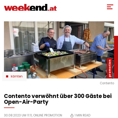
Direkt
zum
Inhalt
kärnten
Contento
Contento verwöhnt über 300 Gäste bei
Open-Air-Party
30.08.2023 UM 11:11,
ONLINE PROMOTION
1
MIN READ