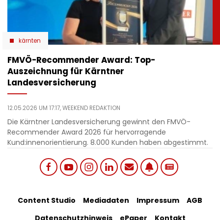
kärnten
​FMVÖ-Recommender Award: Top-
Auszeichnung für Kärntner
Landesversicherung
12.05.2026 UM 17:17,
WEEKEND REDAKTION
Die Kärntner Landesversicherung gewinnt den FMVÖ-
Recommender Award 2026 für hervorragende
Kund:innenorientierung. 8.000 Kunden haben abgestimmt.
Social
Footer
Content Studio
Mediadaten
Impressum
AGB
links
Datenschutzhinweis
ePaper
Kontakt