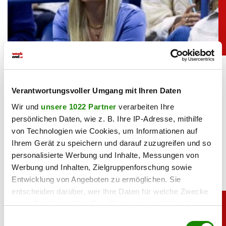
sport
Heiß: Lindsey Vonn zeigt Traumfigur im Urlaub
Verantwortungsvoller Umgang mit Ihren Daten
06.08.2026 UM 09:28,
JOVANA BOROJEVIC
Wir und
unsere 1022 Partner
verarbeiten Ihre
Lindsey Vonn begeistert mit einem neuen Urlaubsfoto. Im
persönlichen Daten, wie z. B. Ihre IP-Adresse, mithilfe
roten Bikini zeigt die Ski-Legende ihre Traumfigur und
von Technologien wie Cookies, um Informationen auf
genießt entspannte Stunden am Meer.
Ihrem Gerät zu speichern und darauf zuzugreifen und so
personalisierte Werbung und Inhalte, Messungen von
Werbung und Inhalten, Zielgruppenforschung sowie
Entwicklung von Angeboten zu ermöglichen. Sie
entscheiden darüber, wer Ihre Daten für welche Zwecke
nutzt. Sie können Ihre Einwilligung jederzeit über die
Cookie-Erklärung oder durch Klicken auf das Privacy
Einwilligungsauswahl