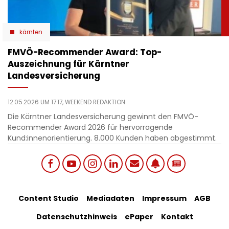
kärnten
​FMVÖ-Recommender Award: Top-
Auszeichnung für Kärntner
Landesversicherung
12.05.2026 UM 17:17,
WEEKEND REDAKTION
Die Kärntner Landesversicherung gewinnt den FMVÖ-
Recommender Award 2026 für hervorragende
Kund:innenorientierung. 8.000 Kunden haben abgestimmt.
Social
Footer
Content Studio
Mediadaten
Impressum
AGB
links
Datenschutzhinweis
ePaper
Kontakt
Bottom
menu