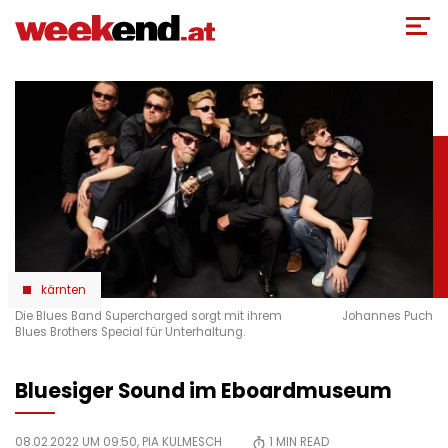
Direkt
zum
Inhalt
kärnten
Die Blues Band Supercharged sorgt mit ihrem
Johannes Puch
Blues Brothers Special für Unterhaltung.
Bluesiger Sound im Eboardmuseum
08.02.2022 UM 09:50,
PIA KULMESCH
1
MIN READ