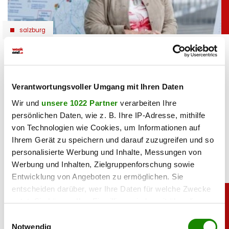
salzburg
Mega-Umbau: Neue Skyline für den Salzburg
Airport
Verantwortungsvoller Umgang mit Ihren Daten
07.08.2026 UM 11:45,
SIMONE REITMEIER
Der Salzburg Airport ist 100 Jahre alt und steht vor dem
Wir und
unsere 1022 Partner
verarbeiten Ihre
größten Umbau seiner Geschichte. GF Bettina Ganghofer
persönlichen Daten, wie z. B. Ihre IP-Adresse, mithilfe
erklärt, was Passagiere künftig erwartet.
von Technologien wie Cookies, um Informationen auf
Ihrem Gerät zu speichern und darauf zuzugreifen und so
personalisierte Werbung und Inhalte, Messungen von
Werbung und Inhalten, Zielgruppenforschung sowie
Entwicklung von Angeboten zu ermöglichen. Sie
entscheiden darüber, wer Ihre Daten für welche Zwecke
nutzt. Sie können Ihre Einwilligung jederzeit über die
Cookie-Erklärung oder durch Klicken auf das Privacy
Einwilligungsauswahl
Trigger Symbol ändern oder widerrufen
Notwendig